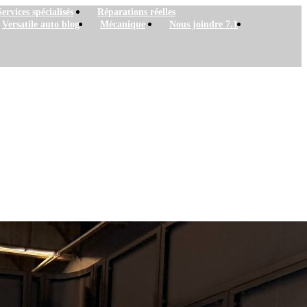
Services spécialisés
Réparations réelles
Versatile auto blog
Mécanique
Nous joindre 7.1