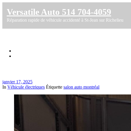
Versatile Auto 514 704-4059
Réparation rapide de véhicule accidenté à St-Jean sur Richelieu
Versatile prépare des autos du Salon 2025
Accueil
Versatile prépare des autos du Salon 2025
janvier 17, 2025
In
Véhicule électriques
Étiquette
salon auto montréal