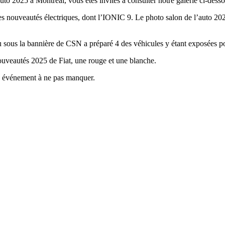
uto 2025 à Montréal, vous êtes invités à consulter notre galerie ci-desso
es nouveautés électriques, dont l’IONIC 9. Le photo salon de l’auto 20
elieu sous la bannière de CSN a préparé 4 des véhicules y étant exposées 
ouveautés 2025 de Fiat, une rouge et une blanche.
un événement à ne pas manquer.