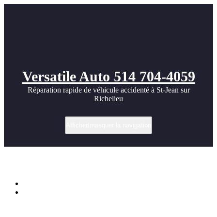
Versatile Auto 514 704-4059
Réparation rapide de véhicule accidenté à St-Jean sur
Richelieu
Afficher/masquer la navigation
SEMA 08 – Lamborghini Revento,
Accueil
SEMA 08 – Lamborghini Revento,