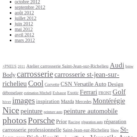
octobre 2012
septembre 2012
août 2012
juillet 2012
juin 2012
mai 2012
avril 2012
mars 2012
Étiquettes
Audi
Atelier carrosserie Saint-Jean-sur-Richelieu
bmw
+PNEUS
2011
carrosserie
carrosserie st-jean-sur-
Body
Cool
richelieu
CSN Versatile Auto
Design
Corvette
Golf
Ferrari
débosselage
Exotic
Exhaust
FRONT
estimation Mitchell
images
Montérégie
inspiration
Mazda
Mercedes
hiver
Nice
peinture
peinture automobile
peinture auto
photos
Porsche
Prior
réparation
Racing
réparation auto
St-
carrosserie professionnelle
Saint-Jean-sur-Richelieu
Show