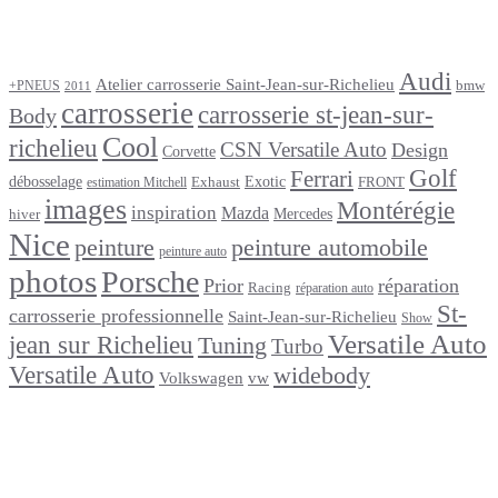
Étiquettes
Audi
Atelier carrosserie Saint-Jean-sur-Richelieu
bmw
+PNEUS
2011
carrosserie
carrosserie st-jean-sur-
Body
Cool
richelieu
CSN Versatile Auto
Design
Corvette
Golf
Ferrari
débosselage
Exotic
Exhaust
FRONT
estimation Mitchell
images
Montérégie
inspiration
Mazda
Mercedes
hiver
Nice
peinture
peinture automobile
peinture auto
photos
Porsche
Prior
réparation
Racing
réparation auto
St-
carrosserie professionnelle
Saint-Jean-sur-Richelieu
Show
Versatile Auto
jean sur Richelieu
Tuning
Turbo
Versatile Auto
widebody
Volkswagen
vw
footer
Après un
accident