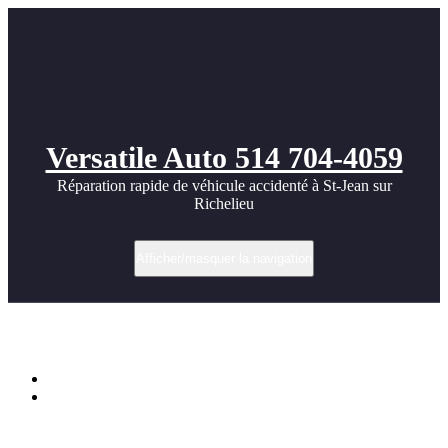
Versatile Auto 514 704-4059
Réparation rapide de véhicule accidenté à St-Jean sur
Richelieu
Afficher/masquer la navigation
Cool Widebody images
Accueil
Cool Widebody images