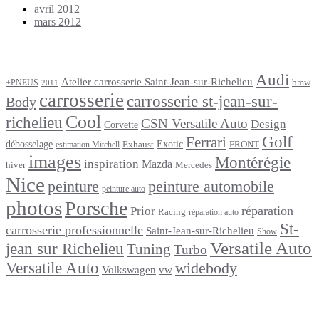
avril 2012
mars 2012
Étiquettes
Audi
Atelier carrosserie Saint-Jean-sur-Richelieu
bmw
+PNEUS
2011
carrosserie
carrosserie st-jean-sur-
Body
Cool
richelieu
CSN Versatile Auto
Design
Corvette
Golf
Ferrari
débosselage
Exotic
Exhaust
FRONT
estimation Mitchell
images
Montérégie
inspiration
Mazda
Mercedes
hiver
Nice
peinture automobile
peinture
peinture auto
photos
Porsche
réparation
Prior
Racing
réparation auto
St-
carrosserie professionnelle
Saint-Jean-sur-Richelieu
Show
Versatile Auto
jean sur Richelieu
Tuning
Turbo
Versatile Auto
widebody
Volkswagen
vw
footer