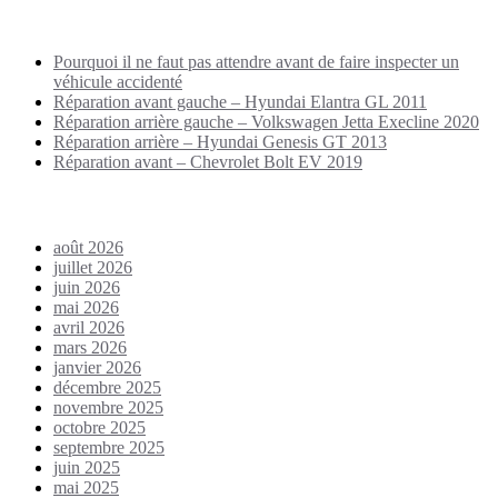
Puplications récentes
Pourquoi il ne faut pas attendre avant de faire inspecter un
véhicule accidenté
Réparation avant gauche – Hyundai Elantra GL 2011
Réparation arrière gauche – Volkswagen Jetta Execline 2020
Réparation arrière – Hyundai Genesis GT 2013
Réparation avant – Chevrolet Bolt EV 2019
Archives
août 2026
juillet 2026
juin 2026
mai 2026
avril 2026
mars 2026
janvier 2026
décembre 2025
novembre 2025
octobre 2025
septembre 2025
juin 2025
mai 2025