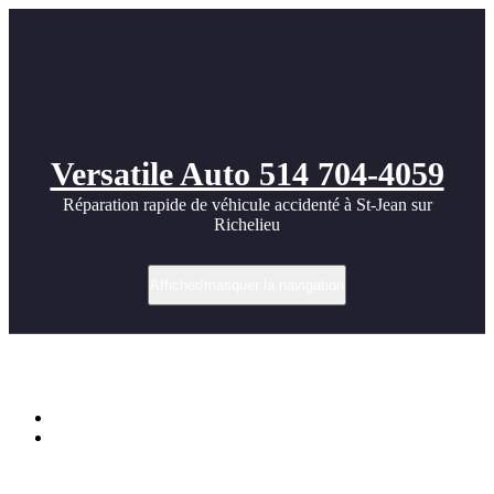
Versatile Auto 514 704-4059
Réparation rapide de véhicule accidenté à St-Jean sur
Richelieu
Afficher/masquer la navigation
Étiquette dans Body
Accueil
Porsche Panamera Aerodynamic Bodykit by Prior Design