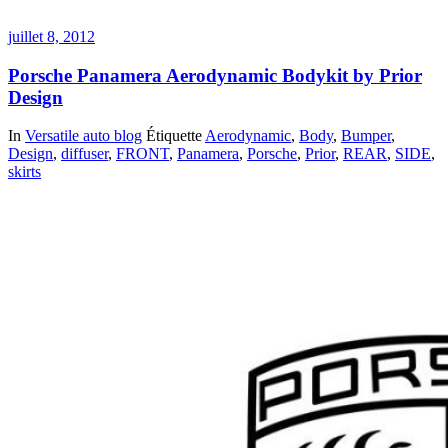
juillet 8, 2012
Porsche Panamera Aerodynamic Bodykit by Prior
Design
In
Versatile auto blog
Étiquette
Aerodynamic
,
Body
,
Bumper
,
Design
,
diffuser
,
FRONT
,
Panamera
,
Porsche
,
Prior
,
REAR
,
SIDE
,
skirts