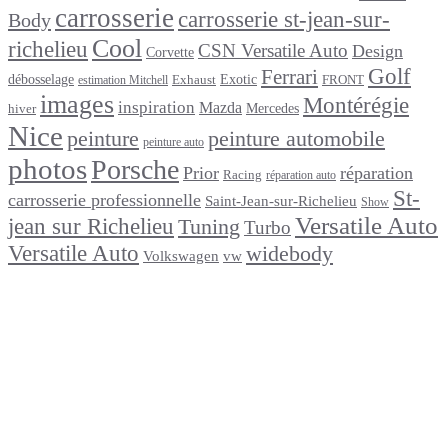
carrosserie
carrosserie st-jean-sur-
Body
Cool
richelieu
CSN Versatile Auto
Design
Corvette
Golf
Ferrari
débosselage
Exotic
Exhaust
FRONT
estimation Mitchell
images
Montérégie
inspiration
Mazda
Mercedes
hiver
Nice
peinture
peinture automobile
peinture auto
photos
Porsche
Prior
réparation
Racing
réparation auto
St-
carrosserie professionnelle
Saint-Jean-sur-Richelieu
Show
Versatile Auto
jean sur Richelieu
Tuning
Turbo
Versatile Auto
widebody
Volkswagen
vw
footer
Après un
accident
Indemnisations
et
Accident
:
Tout