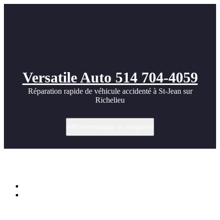
Versatile Auto 514 704-4059
Réparation rapide de véhicule accidenté à St-Jean sur
Richelieu
Afficher/masquer la navigation
Étiquette dans Desjardins Assurances
Accueil
Réparation d’un Hyundai Kona Electric 2024 – Hayon et
pare-chocs arrière restaurés avec expertise !