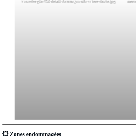
mercedes-gla-250-detail-dommages-aile-arriere-droite.jpg
merc
💥 Zones endommagées