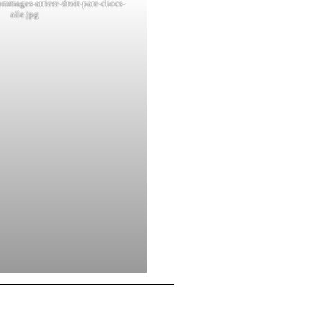
mmages-arriere-droit-pare-chocs-
aile.jpg