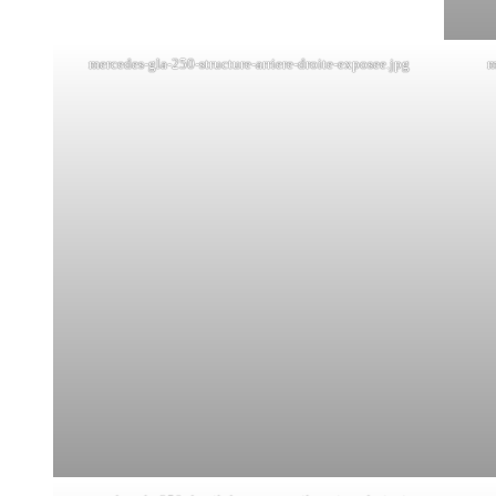
mercedes-gla-250-structure-arriere-droite-exposee.jpg
m