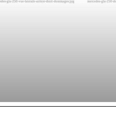
edes-gla-250-vue-laterale-arriere-droit-dommages.jpg
mercedes-gla-250-do