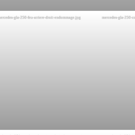
ercedes-gla-250-feu-arriere-droit-endommage.jpg
mercedes-gla-250-co