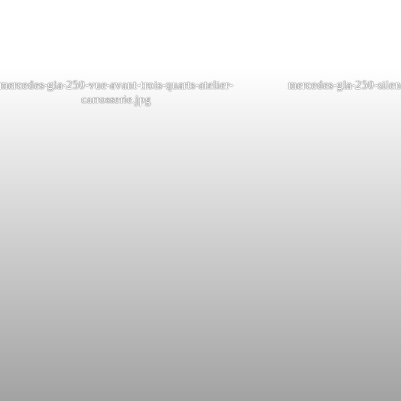
mercedes-gla-250-vue-avant-trois-quarts-atelier-
mercedes-gla-250-sil
carrosserie.jpg