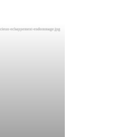
encieux-echappement-endommage.jpg