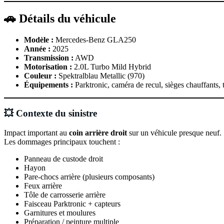
🚗 Détails du véhicule
Modèle :
Mercedes-Benz GLA250
Année :
2025
Transmission :
AWD
Motorisation :
2.0L Turbo Mild Hybrid
Couleur :
Spektralblau Metallic (970)
Équipements :
Parktronic, caméra de recul, sièges chauffants,
💥 Contexte du sinistre
Impact important au
coin arrière droit
sur un véhicule presque neuf.
Les dommages principaux touchent :
Panneau de custode droit
Hayon
Pare-chocs arrière (plusieurs composants)
Feux arrière
Tôle de carrosserie arrière
Faisceau Parktronic + capteurs
Garnitures et moulures
Préparation / peinture multiple