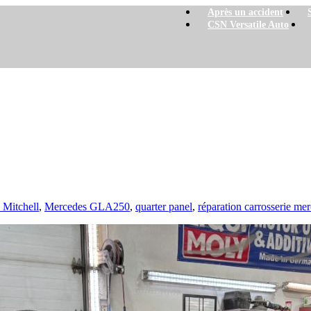
Après un accident
CSN Versatile Auto
Impact majeur arrière côté passager
re côté passager
 Mitchell
,
Mercedes GLA250
,
quarter panel
,
réparation carrosserie me