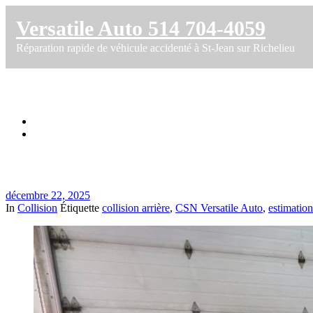
Versatile Auto 514 704-4059
Réparation rapide de véhicule accidenté à St-Jean sur Richelieu
Réparation Mercedes-Benz GLA250 2025 – 
Accueil
Réparation Mercedes-Benz GLA250 2025 – Impact majeur arriè
décembre 22, 2025
In
Collision
Étiquette
collision arrière
,
CSN Versatile Auto
,
estimation