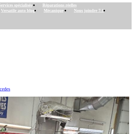
Services spécialisés
Réparations réelles
Versatile auto blog
Mécanique
Nous joindre 7.1
rcedes