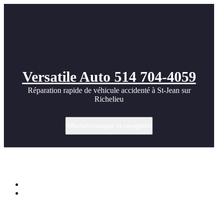
Versatile Auto 514 704-4059
Réparation rapide de véhicule accidenté à St-Jean sur
Richelieu
Afficher/masquer la navigation
Étiquette dans EV
Accueil
Réparation carrosserie de véhicules électriques à Saint-Jean-
sur-Richelieu