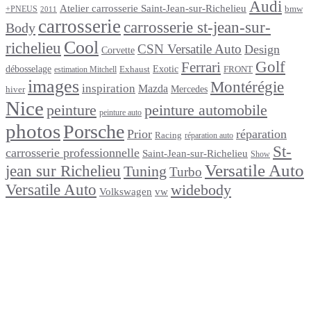
Audi
Atelier carrosserie Saint-Jean-sur-Richelieu
bmw
+PNEUS
2011
carrosserie
carrosserie st-jean-sur-
Body
Cool
richelieu
CSN Versatile Auto
Design
Corvette
Golf
Ferrari
débosselage
Exotic
Exhaust
FRONT
estimation Mitchell
images
Montérégie
inspiration
Mazda
Mercedes
hiver
Nice
peinture
peinture automobile
peinture auto
photos
Porsche
Prior
réparation
Racing
réparation auto
St-
carrosserie professionnelle
Saint-Jean-sur-Richelieu
Show
Versatile Auto
jean sur Richelieu
Tuning
Turbo
Versatile Auto
widebody
Volkswagen
vw
footer
Après un
accident
Indemnisations
et
Accident
: