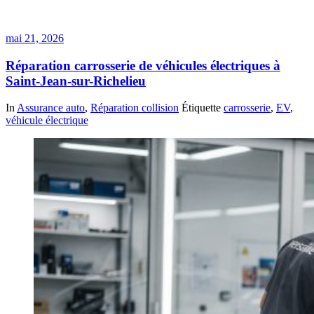
mai 21, 2026
Réparation carrosserie de véhicules électriques à
Saint-Jean-sur-Richelieu
In
Assurance auto
,
Réparation collision
Étiquette
carrosserie
,
EV
,
véhicule électrique