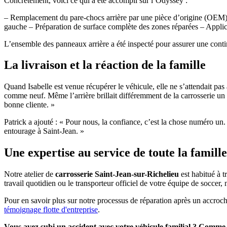
Concrètement, voici ce qui a été accompli sur l’Odyssey :
– Remplacement du pare-chocs arrière par une pièce d’origine (OEM
gauche – Préparation de surface complète des zones réparées – Appli
L’ensemble des panneaux arrière a été inspecté pour assurer une continui
La livraison et la réaction de la famille
Quand Isabelle est venue récupérer le véhicule, elle ne s’attendait pas à
comme neuf. Même l’arrière brillait différemment de la carrosserie un p
bonne cliente. »
Patrick a ajouté : « Pour nous, la confiance, c’est la chose numéro un. U
entourage à Saint-Jean. »
Une expertise au service de toute la famill
Notre atelier de
carrosserie Saint-Jean-sur-Richelieu
est habitué à t
travail quotidien ou le transporteur officiel de votre équipe de soccer,
Pour en savoir plus sur notre processus de réparation après un accroch
témoignage flotte d'entreprise
.
Vous avez subi un accident avec votre véhicule familial ? Comme l