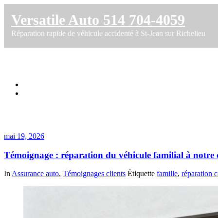
Versatile Auto 514 704-4059
Réparation rapide de véhicule accidenté à St-Jean sur Richelieu
Étiquette dans famille
Accueil
Témoignage : réparation du véhicule familial à notre carrosseri
mai 19, 2026
Témoignage : réparation du véhicule familial à notre 
In
Assurance auto
,
Témoignages clients
Étiquette
famille
,
réparation c