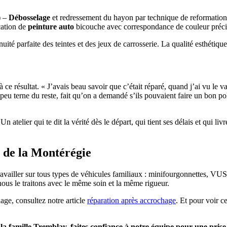
) –
Débosselage
et redressement du hayon par technique de reformation 
cation de
peinture auto
bicouche avec correspondance de couleur précise 
té parfaite des teintes et des jeux de carrosserie. La qualité esthétique
 ce résultat. « J’avais beau savoir que c’était réparé, quand j’ai vu le va
eu terne du reste, fait qu’on a demandé s’ils pouvaient faire un bon polis
n atelier qui te dit la vérité dès le départ, qui tient ses délais et qui li
e de la Montérégie
ravailler sur tous types de véhicules familiaux : minifourgonnettes, VUS,
 nous le traitons avec le même soin et la même rigueur.
age, consultez notre article
réparation après accrochage
. Et pour voir ce
a famille Tremblay, faites confiance à notre équipe pour une prise 