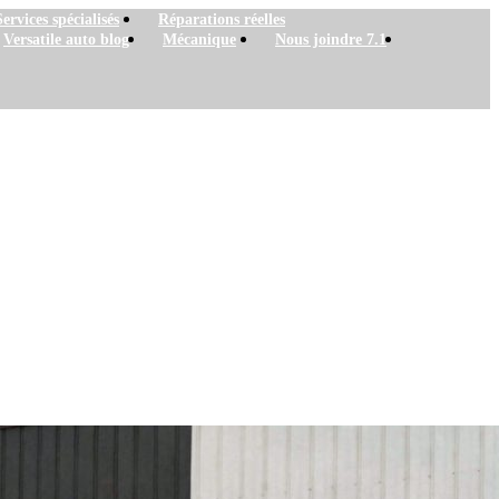
Services spécialisés
Réparations réelles
Versatile auto blog
Mécanique
Nous joindre 7.1