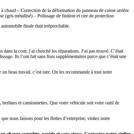
à chaud – Correction de la déformation du panneau de caisse arrière
(gris métallisé) – Polissage de finition et cire de protection
 automobile finale était irréprochable.
n dans la cour, j’ai cherché les réparations. J’ai pas trouvé. C’était
sage. Ils l’ont fait sans frais supplémentaires parce que c’était une
vre un beau travail, c’est rare. On les recommande à tout notre
 berlines et camionnettes. Que votre véhicule soit votre outil de
 que nous faisons pour les flottes d’entreprise, visitez notre
en charge complète, rapide et sans stress. Contactez notre atelier