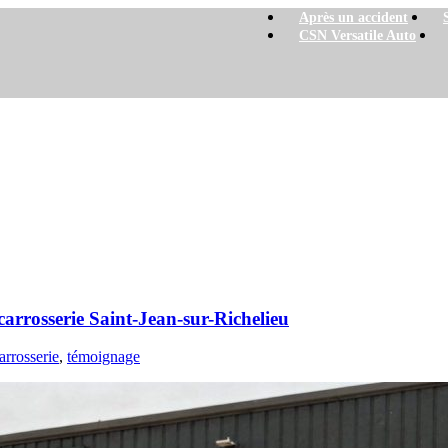
Après un accident
CSN Versatile Auto
e Saint-Jean-sur-Richelieu
carrosserie Saint-Jean-sur-Richelieu
arrosserie
,
témoignage