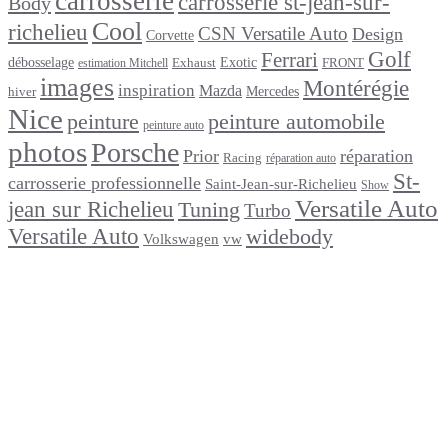
carrosserie
carrosserie st-jean-sur-
Body
Cool
richelieu
CSN Versatile Auto
Design
Corvette
Golf
Ferrari
débosselage
Exotic
Exhaust
FRONT
estimation Mitchell
images
Montérégie
inspiration
Mazda
Mercedes
hiver
Nice
peinture
peinture automobile
peinture auto
photos
Porsche
Prior
réparation
Racing
réparation auto
St-
carrosserie professionnelle
Saint-Jean-sur-Richelieu
Show
Versatile Auto
jean sur Richelieu
Tuning
Turbo
Versatile Auto
widebody
Volkswagen
vw
footer
Après un
accident
Indemnisations
et
Accident
:
Tout
ce