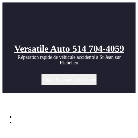
Versatile Auto 514 704-4059
Réparation rapide de véhicule accidenté à St-Jean sur
Richelieu
Afficher/masquer la navigation
Étiquette dans ford 150
Accueil
Débosselage et peinture, une réparation rapide d’un Ford 150