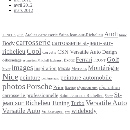
avril 2012
mars 2012
Étiquettes
Audi
Atelier carrosserie Saint-Jean-sur-Richelieu
bmw
+PNEUS
2011
carrosserie
carrosserie st-jean-sur-
Body
Cool
richelieu
CSN Versatile Auto
Design
Corvette
Golf
Ferrari
débosselage
Exotic
Exhaust
FRONT
estimation Mitchell
images
Montérégie
inspiration
Mazda
Mercedes
hiver
Nice
peinture
peinture automobile
peinture auto
photos
Porsche
Prior
réparation
Racing
réparation auto
St-
carrosserie professionnelle
Saint-Jean-sur-Richelieu
Show
Versatile Auto
jean sur Richelieu
Tuning
Turbo
Versatile Auto
widebody
Volkswagen
vw
footer