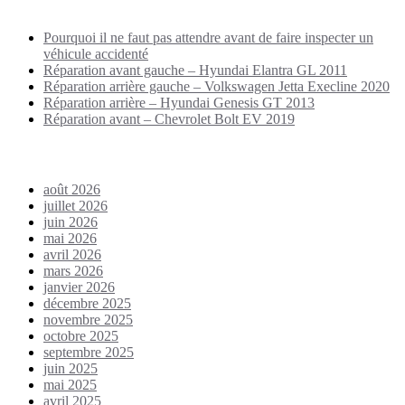
Puplications récentes
Pourquoi il ne faut pas attendre avant de faire inspecter un
véhicule accidenté
Réparation avant gauche – Hyundai Elantra GL 2011
Réparation arrière gauche – Volkswagen Jetta Execline 2020
Réparation arrière – Hyundai Genesis GT 2013
Réparation avant – Chevrolet Bolt EV 2019
Archives
août 2026
juillet 2026
juin 2026
mai 2026
avril 2026
mars 2026
janvier 2026
décembre 2025
novembre 2025
octobre 2025
septembre 2025
juin 2025
mai 2025
avril 2025