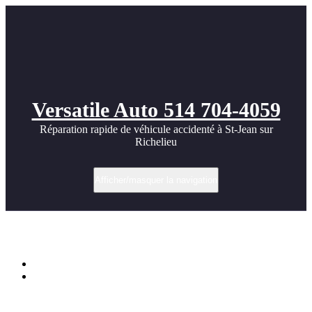
Versatile Auto 514 704-4059
Réparation rapide de véhicule accidenté à St-Jean sur
Richelieu
Afficher/masquer la navigation
Étiquette dans ford dohc
Accueil
Ford 16V Nice Turbo photos