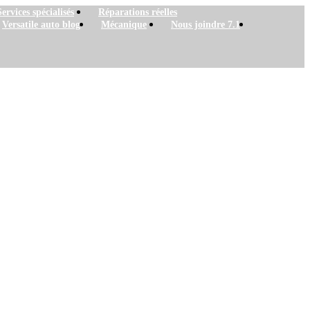
Services spécialisés
Réparations réelles
Versatile auto blog
Mécanique
Nous joindre 7.1