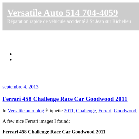
Versatile Auto 514 704-4059
Réparation rapide de véhicule accidenté à St-Jean sur Richelieu
Étiquette dans Goodwood
Accueil
Ferrari 458 Challenge Race Car Goodwood 2011
septembre 4, 2013
Ferrari 458 Challenge Race Car Goodwood 2011
In
Versatile auto blog
Étiquette
2011
,
Challenge
,
Ferrari
,
Goodwood
,
A few nice Ferrari images I found:
Ferrari 458 Challenge Race Car Goodwood 2011