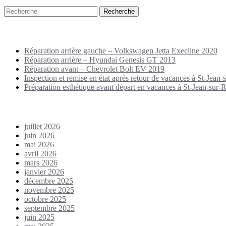
Puplications récentes
Réparation arrière gauche – Volkswagen Jetta Execline 2020
Réparation arrière – Hyundai Genesis GT 2013
Réparation avant – Chevrolet Bolt EV 2019
Inspection et remise en état après retour de vacances à St-Jean-s
Préparation esthétique avant départ en vacances à St-Jean-sur-Ri
Archives
juillet 2026
juin 2026
mai 2026
avril 2026
mars 2026
janvier 2026
décembre 2025
novembre 2025
octobre 2025
septembre 2025
juin 2025