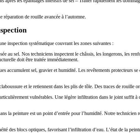
ts après les épandages intensifs de sel – Traiter rapidement les dommages
ne réparation de rouille avancée à l’automne.
nspection
une inspection systématique couvrant les zones suivantes :
ée au sel. Nos techniciens inspectent le châssis, les longerons, les renf
ucturelle doit être traitée immédiatement.
es accumulent sel, gravier et humidité. Les revêtements protecteurs se d
claboussure et le retiennent dans les plis de tôle. Des traces de rouille 
rticulièrement vulnérables. Une légère infiltration dans le joint suffit à 
ns la peinture est un point d’entrée pour l’humidité. Notre technicien 
héité des blocs optiques, favorisant l’infiltration d’eau. L’état de la pei