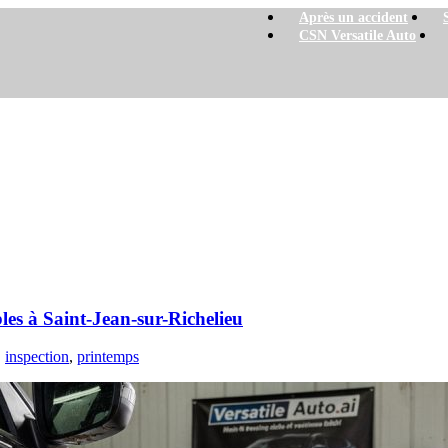
Après un accident
CSN Versatile Auto
t-Jean-sur-Richelieu
les à Saint-Jean-sur-Richelieu
,
inspection
,
printemps