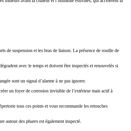
 mineurs avant la chaleur et l’humidité estivales, qui accélèrent la
orts de suspension et les bras de liaison. La présence de rouille de
égradent avec le temps et doivent être inspectés et renouvelés si
orangée sont un signal d’alarme à ne pas ignorer.
créer un foyer de corrosion invisible de l’extérieur mais actif à
répertorie tous ces points et vous recommande les retouches
nture autour des phares est également inspecté.