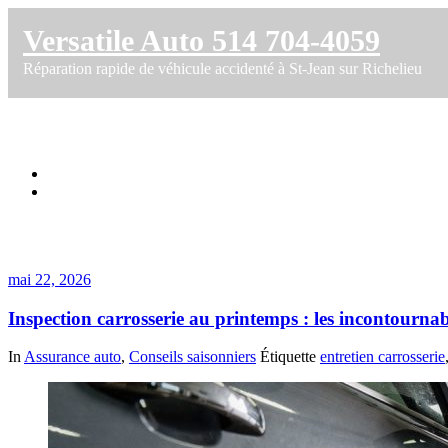
Versatile Auto 514 704-4059
Réparation rapide de véhicule accidenté à St-Jean sur Richelieu
Étiquette dans inspection
Accueil
Inspection carrosserie au printemps : les incontournables à Sain
mai 22, 2026
Inspection carrosserie au printemps : les incontournab
In
Assurance auto
,
Conseils saisonniers
Étiquette
entretien carrosserie