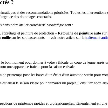
ctés ?
lématiques et des recommandations priorisées. Toutes les interventions su
 l’urgence des dommages constatés.
s dans notre atelier carrosserie Montérégie sont :
, apprêtage et peinture de protection –
Retouche de peinture auto
sur 
rouille
sur les soubassements — voir notre article sur le
traitement anti
i le bon moment pour donner à votre véhicule un coup de jeune après un 
uto une apparence fraîche pour la saison estivale.
n de printemps pose les bases d’un été et d’un automne serein pour votr
s est aussi la saison idéale pour démarrer un projet. Consultez notre arti
spections de printemps rapides et professionnelles, généralement en un