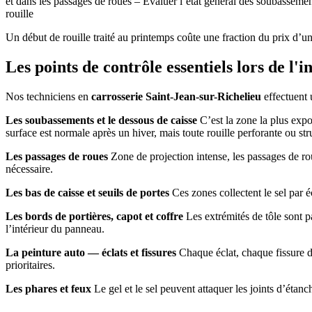
et dans les passages de roues – Évaluer l’état général des soubassemen
rouille
Un début de rouille traité au printemps coûte une fraction du prix d’u
Les points de contrôle essentiels lors de l'i
Nos techniciens en
carrosserie Saint-Jean-sur-Richelieu
effectuent 
Les soubassements et le dessous de caisse
C’est la zone la plus expos
surface est normale après un hiver, mais toute rouille perforante ou str
Les passages de roues
Zone de projection intense, les passages de rou
nécessaire.
Les bas de caisse et seuils de portes
Ces zones collectent le sel par é
Les bords de portières, capot et coffre
Les extrémités de tôle sont pa
l’intérieur du panneau.
La peinture auto — éclats et fissures
Chaque éclat, chaque fissure da
prioritaires.
Les phares et feux
Le gel et le sel peuvent attaquer les joints d’étanc