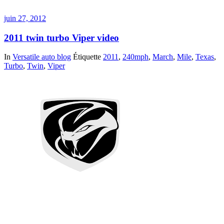
juin 27, 2012
2011 twin turbo Viper video
In
Versatile auto blog
Étiquette
2011
,
240mph
,
March
,
Mile
,
Texas
,
Turbo
,
Twin
,
Viper