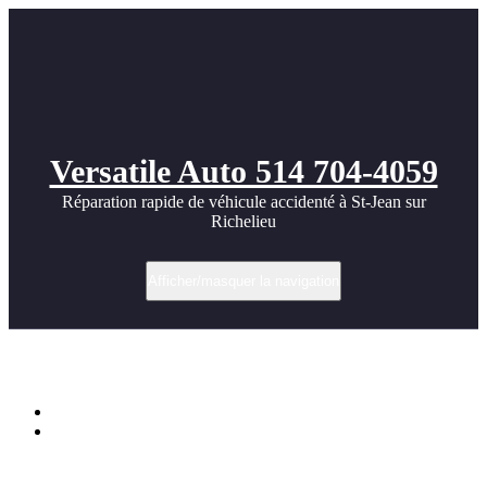
Versatile Auto 514 704-4059
Réparation rapide de véhicule accidenté à St-Jean sur
Richelieu
Afficher/masquer la navigation
Étiquette dans Mile
Accueil
2011 twin turbo Viper video