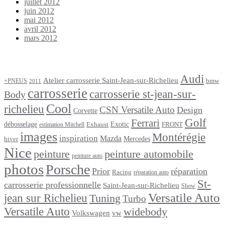
juillet 2012
juin 2012
mai 2012
avril 2012
mars 2012
Étiquettes
Audi
Atelier carrosserie Saint-Jean-sur-Richelieu
bmw
+PNEUS
2011
carrosserie
carrosserie st-jean-sur-
Body
Cool
richelieu
CSN Versatile Auto
Design
Corvette
Golf
Ferrari
débosselage
Exotic
Exhaust
FRONT
estimation Mitchell
images
Montérégie
inspiration
Mazda
Mercedes
hiver
Nice
peinture
peinture automobile
peinture auto
photos
Porsche
Prior
réparation
Racing
réparation auto
St-
carrosserie professionnelle
Saint-Jean-sur-Richelieu
Show
Versatile Auto
jean sur Richelieu
Tuning
Turbo
Versatile Auto
widebody
Volkswagen
vw