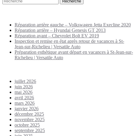
Puplications récentes
Réparation arrière gauche – Volkswagen Jetta Execline 2020
Réparation arrière – Hyundai Genesis GT 2013
Réparation avant – Chevrolet Bolt EV 2019
Inspection et remise en état après retour de vacances à St-
Jean-sur-Richelieu | Versatile Auto
Préparation esthétique avant départ en vacances à St-Jean-sur-
Richelieu | Versatile Auto
Archives
juillet 2026
juin 2026
mai 2026
avril 2026
mars 2026
janvier 2026
décembre 2025
novembre 2025
octobre 2025
septembre 2025
juin 2025