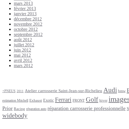
mars 2013
février 2013
janvier 2013
décembre 2012
novembre 2012
octobre 2012
septembre 2012
août 2012
juillet 2012
juin 2012
mai 2012
avril 2012
mars 2012
Étiquettes
Audi
Atelier carrosserie Saint-Jean-sur-Richelieu
bmw
+PNEUS
2011
image
Golf
Ferrari
Exotic
Exhaust
FRONT
hiver
estimation Mitchell
Prior
réparation carrosserie professionnelle
S
Racing
réparation auto
widebody
footer