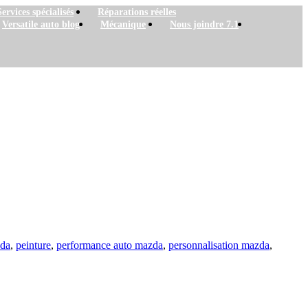
Services spécialisés
Réparations réelles
Versatile auto blog
Mécanique
Nous joindre 7.1
zda
,
peinture
,
performance auto mazda
,
personnalisation mazda
,