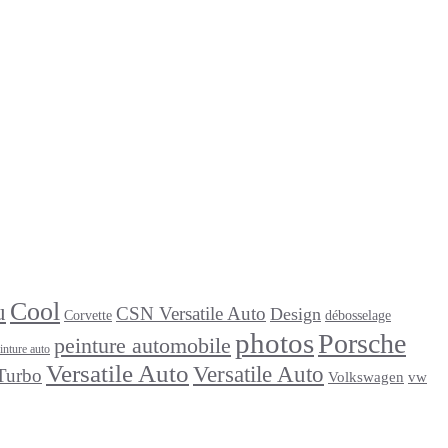
Cool
u
CSN Versatile Auto
Design
Corvette
débosselage
photos
Porsche
peinture automobile
inture auto
Versatile Auto
Versatile Auto
Turbo
Volkswagen
vw