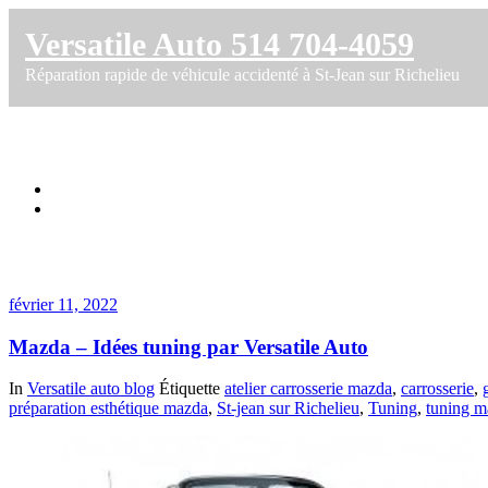
Versatile Auto 514 704-4059
Réparation rapide de véhicule accidenté à St-Jean sur Richelieu
Étiquette dans modification voiture mazda
Accueil
Mazda – Idées tuning par Versatile Auto
février 11, 2022
Mazda – Idées tuning par Versatile Auto
In
Versatile auto blog
Étiquette
atelier carrosserie mazda
,
carrosserie
,
préparation esthétique mazda
,
St-jean sur Richelieu
,
Tuning
,
tuning m