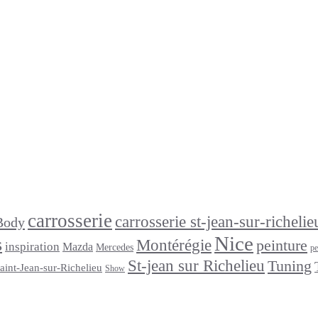
carrosserie
carrosserie st-jean-sur-richelie
Body
Nice
s
Montérégie
peinture
inspiration
Mazda
Mercedes
pe
St-jean sur Richelieu
Tuning
aint-Jean-sur-Richelieu
Show