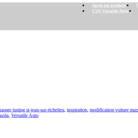
Après un accident
CSN Versatile Auto
garage tuning st-jean-sur-richelieu
,
inspiration
,
modification voiture ma
azda
,
Versatile Auto