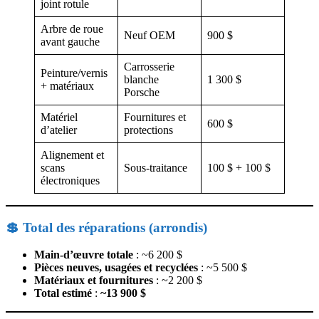
joint rotule
Arbre de roue
Neuf OEM
900 $
avant gauche
Carrosserie
Peinture/vernis
blanche
1 300 $
+ matériaux
Porsche
Matériel
Fournitures et
600 $
d’atelier
protections
Alignement et
scans
Sous-traitance
100 $ + 100 $
électroniques
💲 Total des réparations (arrondis)
Main-d’œuvre totale
: ~6 200 $
Pièces neuves, usagées et recyclées
: ~5 500 $
Matériaux et fournitures
: ~2 200 $
Total estimé
:
~13 900 $