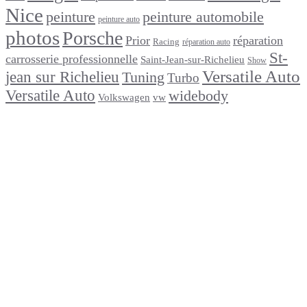
Nice
peinture
peinture automobile
peinture auto
photos
Porsche
Prior
réparation
Racing
réparation auto
St-
carrosserie professionnelle
Saint-Jean-sur-Richelieu
Show
Versatile Auto
jean sur Richelieu
Tuning
Turbo
Versatile Auto
widebody
Volkswagen
vw
footer
Après un
accident
Indemnisations
et
Accident
:
Tout
ce
que
Vous
Devez
Savoir
Réparation