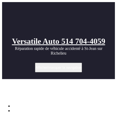
Versatile Auto 514 704-4059
Réparation rapide de véhicule accidenté à St-Jean sur
Richelieu
Afficher/masquer la navigation
Étiquette dans peinture jante noire
Porsche
Accueil
Réparation d’une Porsche Macan GTS 2017 chez CSN
Versatile – Qualité et précision garanties