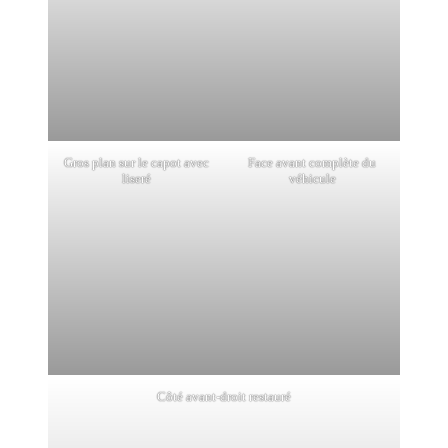
Gros plan sur le capot avec
Face avant complète du
liseré
véhicule
Côté avant-droit restauré