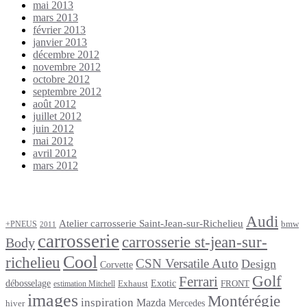
mai 2013
mars 2013
février 2013
janvier 2013
décembre 2012
novembre 2012
octobre 2012
septembre 2012
août 2012
juillet 2012
juin 2012
mai 2012
avril 2012
mars 2012
Étiquettes
Audi
Atelier carrosserie Saint-Jean-sur-Richelieu
bmw
+PNEUS
2011
carrosserie
carrosserie st-jean-sur-
Body
Cool
richelieu
CSN Versatile Auto
Design
Corvette
Golf
Ferrari
débosselage
Exotic
Exhaust
FRONT
estimation Mitchell
images
Montérégie
inspiration
Mazda
Mercedes
hiver