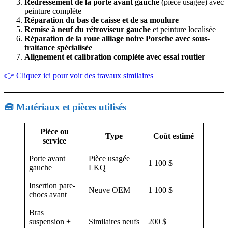
Redressement de la porte avant gauche
(pièce usagée) avec
peinture complète
Réparation du bas de caisse et de sa moulure
Remise à neuf du rétroviseur gauche
et peinture localisée
Réparation de la roue alliage noire Porsche avec sous-
traitance spécialisée
Alignement et calibration complète avec essai routier
👉 Cliquez ici pour voir des travaux similaires
🧰 Matériaux et pièces utilisés
Pièce ou
Type
Coût estimé
service
Porte avant
Pièce usagée
1 100 $
gauche
LKQ
Insertion pare-
Neuve OEM
1 100 $
chocs avant
Bras
suspension +
Similaires neufs
200 $