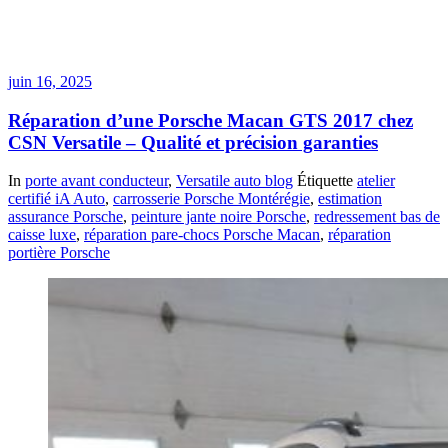
juin 16, 2025
Réparation d’une Porsche Macan GTS 2017 chez
CSN Versatile – Qualité et précision garanties
In
porte avant conducteur
,
Versatile auto blog
Étiquette
atelier
certifié iA Auto
,
carrosserie Porsche Montérégie
,
estimation
assurance Porsche
,
peinture jante noire Porsche
,
redressement bas de
caisse luxe
,
réparation pare-chocs Porsche Macan
,
réparation
portière Porsche