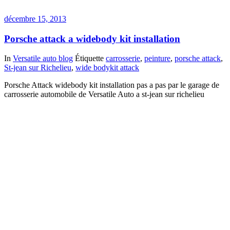
décembre 15, 2013
Porsche attack a widebody kit installation
In
Versatile auto blog
Étiquette
carrosserie
,
peinture
,
porsche attack
,
St-jean sur Richelieu
,
wide bodykit attack
Porsche Attack widebody kit installation pas a pas par le garage de
carrosserie automobile de Versatile Auto a st-jean sur richelieu