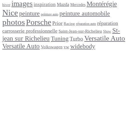
images
Montérégie
inspiration
Mazda
Mercedes
hiver
Nice
peinture
peinture automobile
peinture auto
photos
Porsche
Prior
réparation
Racing
réparation auto
St-
carrosserie professionnelle
Saint-Jean-sur-Richelieu
Show
Versatile Auto
jean sur Richelieu
Tuning
Turbo
Versatile Auto
widebody
Volkswagen
vw
footer
Après un
accident
Indemnisations
et
Accident
:
Tout
ce
que
Vous
Devez
Savoir