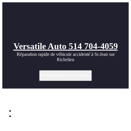
Versatile Auto 514 704-4059
Réparation rapide de véhicule accidenté à St-Jean sur
Richelieu
Afficher/masquer la navigation
Étiquette dans porsche attack
Accueil
Porsche attack a widebody kit installation