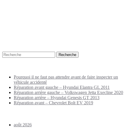
Recherche
Puplications récentes
Pourquoi il ne faut pas attendre avant de faire inspecter un
véhicule accidenté
Réparation avant gauche – Hyundai Elantra GL 2011
Réparation arrière gauche – Volkswagen Jetta Execline 2020
Réparation arrière – Hyundai Genesis GT 2013
Réparation avant – Chevrolet Bolt EV 2019
Archives
août 2026