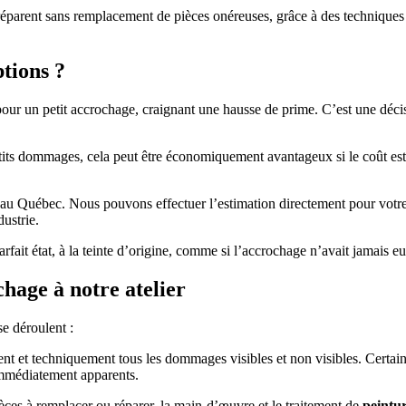
 réparent sans remplacement de pièces onéreuses, grâce à des techniq
ptions ?
 pour un petit accrochage, craignant une hausse de prime. C’est une déc
tits dommages, cela peut être économiquement avantageux si le coût est 
rs au Québec. Nous pouvons effectuer l’estimation directement pour votr
dustrie.
rfait état, à la teinte d’origine, comme si l’accrochage n’avait jamais eu
hage à notre atelier
e déroulent :
ent et techniquement tous les dommages visibles et non visibles. Certain
immédiatement apparents.
èces à remplacer ou réparer, la main-d’œuvre et le traitement de
peintu