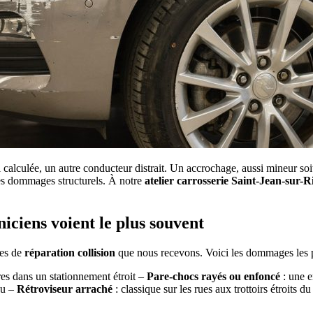
lculée, un autre conducteur distrait. Un accrochage, aussi mineur soit-i
es dommages structurels. À notre
atelier carrosserie Saint-Jean-sur-R
iciens voient le plus souvent
des de
réparation collision
que nous recevons. Voici les dommages les p
res dans un stationnement étroit –
Pare-chocs rayés ou enfoncé
: une e
au –
Rétroviseur arraché
: classique sur les rues aux trottoirs étroits du