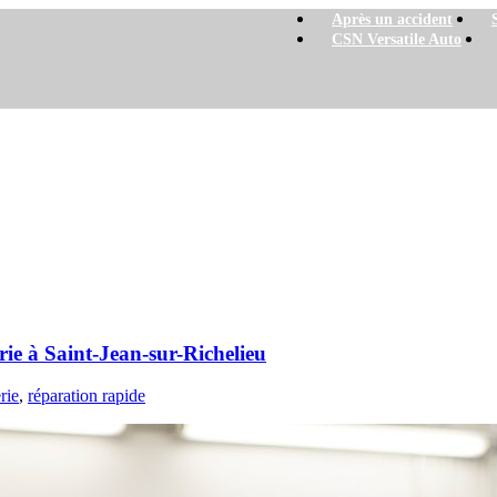
Après un accident
CSN Versatile Auto
t-Jean-sur-Richelieu
rie à Saint-Jean-sur-Richelieu
rie
,
réparation rapide