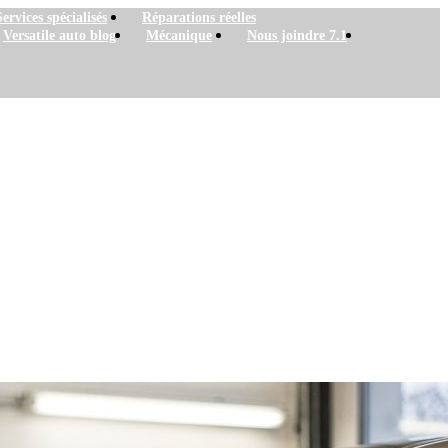
Services spécialisés
Réparations réelles
Versatile auto blog
Mécanique
Nous joindre 7.1