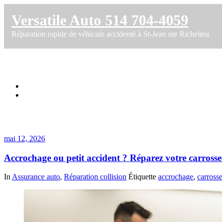
Versatile Auto 514 704-4059
Réparation rapide de véhicule accidenté à St-Jean sur Richelieu
Étiquette dans réparation rapide
Accueil
Accrochage ou petit accident ? Réparez votre carrosserie à Sain
mai 12, 2026
Accrochage ou petit accident ? Réparez votre carrosse
In
Assurance auto
,
Réparation collision
Étiquette
accrochage
,
carrosse