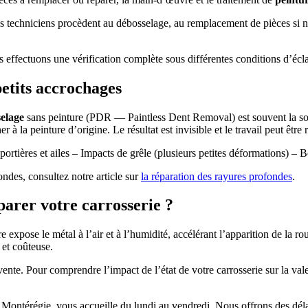
techniciens procèdent au débosselage, au remplacement de pièces si néce
 effectuons une vérification complète sous différentes conditions d’écla
petits accrochages
elage
sans peinture (PDR — Paintless Dent Removal) est souvent la solu
er à la peinture d’origine. Le résultat est invisible et le travail peut êtr
portières et ailes – Impacts de grêle (plusieurs petites déformations) – B
ndes, consultez notre article sur
la réparation des rayures profondes
.
parer votre carrosserie ?
expose le métal à l’air et à l’humidité, accélérant l’apparition de la 
 et coûteuse.
te. Pour comprendre l’impact de l’état de votre carrosserie sur la valeur
 Montérégie, vous accueille du lundi au vendredi. Nous offrons des déla