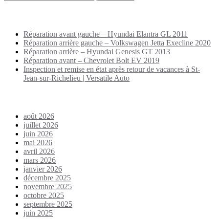
Puplications récentes
Réparation avant gauche – Hyundai Elantra GL 2011
Réparation arrière gauche – Volkswagen Jetta Execline 2020
Réparation arrière – Hyundai Genesis GT 2013
Réparation avant – Chevrolet Bolt EV 2019
Inspection et remise en état après retour de vacances à St-
Jean-sur-Richelieu | Versatile Auto
Archives
août 2026
juillet 2026
juin 2026
mai 2026
avril 2026
mars 2026
janvier 2026
décembre 2025
novembre 2025
octobre 2025
septembre 2025
juin 2025