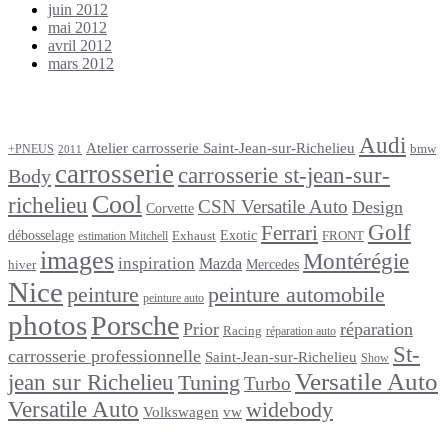
juin 2012
mai 2012
avril 2012
mars 2012
Étiquettes
Audi
Atelier carrosserie Saint-Jean-sur-Richelieu
bmw
+PNEUS
2011
carrosserie
carrosserie st-jean-sur-
Body
Cool
richelieu
CSN Versatile Auto
Design
Corvette
Golf
Ferrari
débosselage
Exotic
Exhaust
FRONT
estimation Mitchell
images
Montérégie
inspiration
Mazda
Mercedes
hiver
Nice
peinture
peinture automobile
peinture auto
photos
Porsche
Prior
réparation
Racing
réparation auto
St-
carrosserie professionnelle
Saint-Jean-sur-Richelieu
Show
Versatile Auto
jean sur Richelieu
Tuning
Turbo
Versatile Auto
widebody
Volkswagen
vw