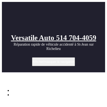
Versatile Auto 514 704-4059
Réparation rapide de véhicule accidenté à St-Jean sur
Richelieu
Afficher/masquer la navigation
Étiquette dans rayures
Accueil
Rayures profondes sur votre véhicule ? Solutions à Saint-
Jean-sur-Richelieu