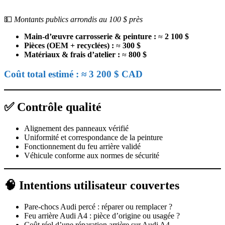
💵
Montants publics arrondis au 100 $ près
Main-d’œuvre carrosserie & peinture :
≈
2 100 $
Pièces (OEM + recyclées) :
≈
300 $
Matériaux & frais d’atelier :
≈
800 $
Coût total estimé : ≈ 3 200 $ CAD
✅ Contrôle qualité
Alignement des panneaux vérifié
Uniformité et correspondance de la peinture
Fonctionnement du feu arrière validé
Véhicule conforme aux normes de sécurité
🧠 Intentions utilisateur couvertes
Pare-chocs Audi percé : réparer ou remplacer ?
Feu arrière Audi A4 : pièce d’origine ou usagée ?
Coût réel d’une réparation arrière sur Audi A4