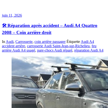
juin 11, 2026
🛠️ Réparation après accident – Audi A4 Quattro
2008 – Coin arrière droit
In
Audi
,
Carrosserie
,
coin arrière passager
Étiquette
Audi A4
accident arrière
,
carrosserie Audi Saint-Jean-sur-Richelieu
,
feu
arrière Audi A4 usagé
,
pare-chocs Audi réparé
,
réparation Audi A4