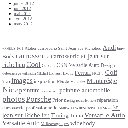
juillet 2012
juin 2012
mai 2012
avril 2012
mars 2012
Étiquettes
Audi
Atelier carrosserie Saint-Jean-sur-Richelieu
bmw
+PNEUS
2011
carrosserie
carrosserie st-jean-sur-
Body
Cool
richelieu
CSN Versatile Auto
Design
Corvette
Golf
Ferrari
débosselage
Exotic
Exhaust
FRONT
estimation Mitchell
images
Montérégie
inspiration
Mazda
Mercedes
hiver
Nice
peinture
peinture automobile
peinture auto
photos
Porsche
Prior
réparation
Racing
réparation auto
St-
carrosserie professionnelle
Saint-Jean-sur-Richelieu
Show
Versatile Auto
jean sur Richelieu
Tuning
Turbo
Versatile Auto
widebody
Volkswagen
vw