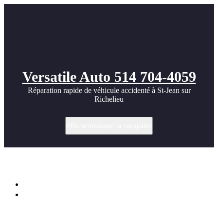
Versatile Auto 514 704-4059
Réparation rapide de véhicule accidenté à St-Jean sur
Richelieu
Afficher/masquer la navigation
Étiquette dans réparation Audi A4
Accueil
🛠️ Réparation après accident – Audi A4 Quattro 2008 – Coin
arrière droit