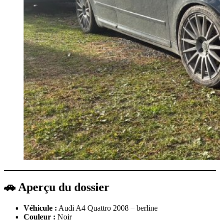
🚗 Aperçu du dossier
Véhicule :
Audi A4 Quattro 2008 – berline
Couleur :
Noir