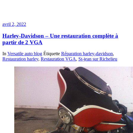
avril 2, 2022
Harley-Davidson – Une restauration complète à
partir de 2 VGA
In
Versatile auto blog
Étiquette
Réparation harley-davidson
,
Restauration harley
,
Restauration VGA
,
St-jean sur Richelieu