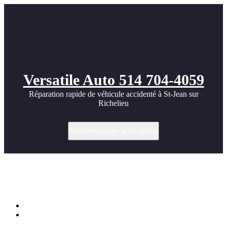
Versatile Auto 514 704-4059
Réparation rapide de véhicule accidenté à St-Jean sur
Richelieu
Afficher/masquer la navigation
Étiquette dans Réparation harley-
davidson
Accueil
Harley-Davidson – Une restauration complète à partir de 2
VGA