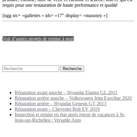
requis pour une restauration de haute performance et qualité
[ngg src= »galleries » ids= »17″ display= »masonry »]
Voir d’autres projets de remise à neuf
Recherche
Puplications récentes
Réparation avant gauche – Hyundai Elantra GL 2011
Réparation arrière gauche – Volkswagen Jetta Execline 2020
Réparation arrière – Hyundai Genesis GT 2013
Réparation avant – Chevrolet Bolt EV 2019
Inspection et remise en état après retour de vacances à St-
Jean-sur-Richelieu | Versatile Auto
Archives