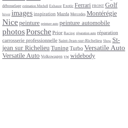
Golf
Ferrari
débosselage
Exotic
Exhaust
FRONT
estimation Mitchell
images
Montérégie
inspiration
Mazda
Mercedes
hiver
Nice
peinture
peinture automobile
peinture auto
photos
Porsche
Prior
réparation
Racing
réparation auto
St-
carrosserie professionnelle
Saint-Jean-sur-Richelieu
Show
Versatile Auto
jean sur Richelieu
Tuning
Turbo
Versatile Auto
widebody
Volkswagen
vw
footer
Après un
accident
Indemnisations
et
Accident
:
Tout
ce
que
Vous