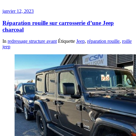
janvier 12, 2023
Réparation rouille sur carrosserie d’une Jeep
charcoal
In
redressage structure avant
Étiquette
Jeep
,
réparation rouille
,
roille
jeep