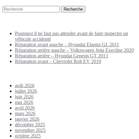
Puplications récentes
Pourquoi il ne faut pas attendre avant de faire inspecter un
véhicule accidenté
Réparation avant gauche – Hyundai Elantra GL 2011
Réparation arrière gauche – Volkswagen Jetta Execline 2020
Réparation arrière – Hyundai Genesis GT 2013
Réparation avant – Chevrolet Bolt EV 2019
Archives
août 2026
juillet 2026
juin 2026
mai 2026
avril 2026
mars 2026
janvier 2026
décembre 2025
novembre 2025
octobre 2025