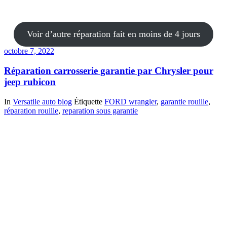
Voir d’autre réparation fait en moins de 4 jours
octobre 7, 2022
Réparation carrosserie garantie par Chrysler pour
jeep rubicon
In
Versatile auto blog
Étiquette
FORD wrangler
,
garantie rouille
,
réparation rouille
,
reparation sous garantie