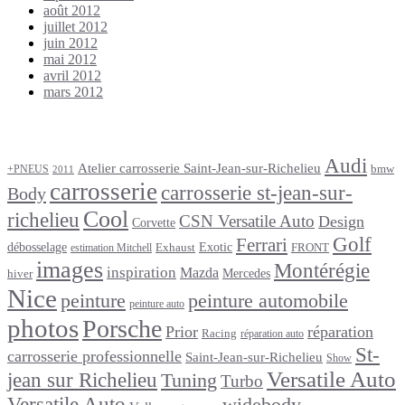
août 2012
juillet 2012
juin 2012
mai 2012
avril 2012
mars 2012
Étiquettes
Audi
Atelier carrosserie Saint-Jean-sur-Richelieu
bmw
+PNEUS
2011
carrosserie
carrosserie st-jean-sur-
Body
Cool
richelieu
CSN Versatile Auto
Design
Corvette
Golf
Ferrari
débosselage
Exotic
Exhaust
FRONT
estimation Mitchell
images
Montérégie
inspiration
Mazda
Mercedes
hiver
Nice
peinture
peinture automobile
peinture auto
photos
Porsche
Prior
réparation
Racing
réparation auto
St-
carrosserie professionnelle
Saint-Jean-sur-Richelieu
Show
Versatile Auto
jean sur Richelieu
Tuning
Turbo
Versatile Auto
widebody