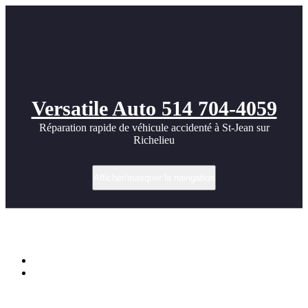
Versatile Auto 514 704-4059
Réparation rapide de véhicule accidenté à St-Jean sur
Richelieu
Afficher/masquer la navigation
Étiquette dans réparation rouille
Accueil
Réparation rouille sur carrosserie d’une Jeep charcoal