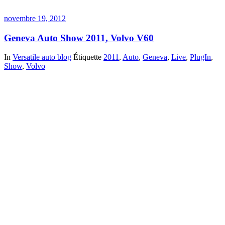
novembre 19, 2012
Geneva Auto Show 2011, Volvo V60
In
Versatile auto blog
Étiquette
2011
,
Auto
,
Geneva
,
Live
,
PlugIn
,
Show
,
Volvo