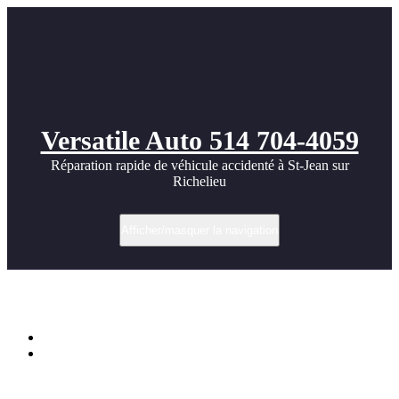
Versatile Auto 514 704-4059
Réparation rapide de véhicule accidenté à St-Jean sur
Richelieu
Afficher/masquer la navigation
Étiquette dans Volvo
Accueil
Geneva Auto Show 2011, Volvo V60