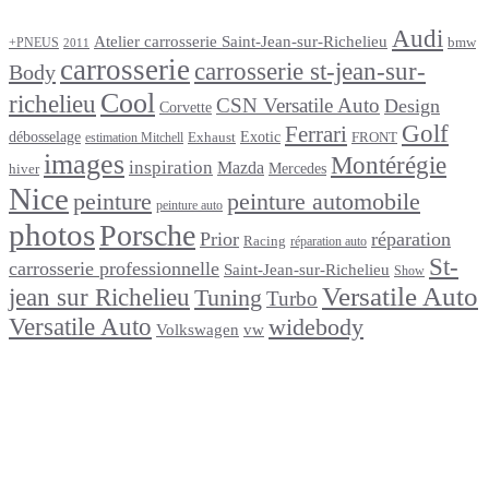
Audi
Atelier carrosserie Saint-Jean-sur-Richelieu
bmw
+PNEUS
2011
carrosserie
carrosserie st-jean-sur-
Body
Cool
richelieu
CSN Versatile Auto
Design
Corvette
Golf
Ferrari
débosselage
Exotic
Exhaust
FRONT
estimation Mitchell
images
Montérégie
inspiration
Mazda
Mercedes
hiver
Nice
peinture
peinture automobile
peinture auto
photos
Porsche
Prior
réparation
Racing
réparation auto
St-
carrosserie professionnelle
Saint-Jean-sur-Richelieu
Show
Versatile Auto
jean sur Richelieu
Tuning
Turbo
Versatile Auto
widebody
Volkswagen
vw
footer
Après un
accident
Indemnisations
et