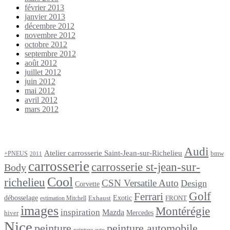
février 2013
janvier 2013
décembre 2012
novembre 2012
octobre 2012
septembre 2012
août 2012
juillet 2012
juin 2012
mai 2012
avril 2012
mars 2012
Étiquettes
Audi
Atelier carrosserie Saint-Jean-sur-Richelieu
bmw
+PNEUS
2011
carrosserie
carrosserie st-jean-sur-
Body
Cool
richelieu
CSN Versatile Auto
Design
Corvette
Golf
Ferrari
débosselage
Exotic
Exhaust
FRONT
estimation Mitchell
images
Montérégie
inspiration
Mazda
Mercedes
hiver
Nice
peinture
peinture automobile