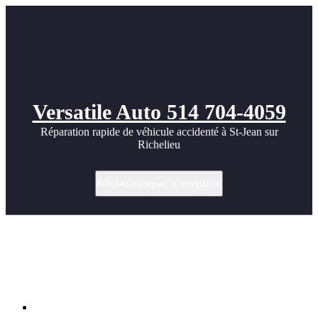
Versatile Auto 514 704-4059
Réparation rapide de véhicule accidenté à St-Jean sur
Richelieu
Afficher/masquer la navigation
Témoignage : restauration d’un véhicule
de luxe dans notre atelier de carrosserie à
Saint-Jean-sur-Richelieu
Accueil