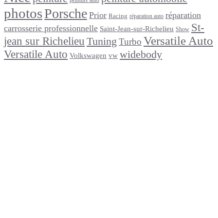
peinture auto
photos
Porsche
Prior
réparation
Racing
réparation auto
St-
carrosserie professionnelle
Saint-Jean-sur-Richelieu
Show
Versatile Auto
jean sur Richelieu
Tuning
Turbo
Versatile Auto
widebody
Volkswagen
vw
footer
Après un
accident
Indemnisations
et
Accident
:
Tout
ce
que
Vous
Devez
Savoir
Réparation
de
carrosserie