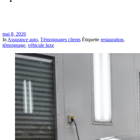
Témoignage : restauration d’un véhicule de luxe dans notre
atelier de carrosserie à Saint-Jean-sur-Richelieu
mai 8, 2026
In
Assurance auto
,
Témoignages clients
Étiquette
restauration
,
témoignage
,
véhicule luxe