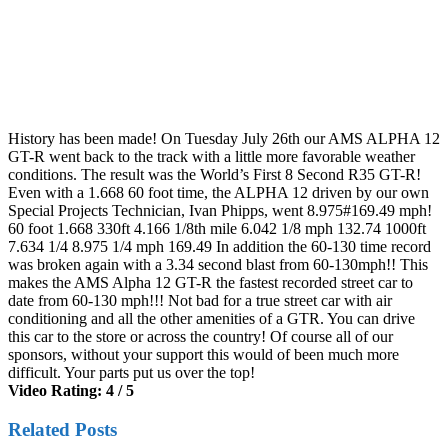
History has been made! On Tuesday July 26th our AMS ALPHA 12
GT-R went back to the track with a little more favorable weather
conditions. The result was the World’s First 8 Second R35 GT-R!
Even with a 1.668 60 foot time, the ALPHA 12 driven by our own
Special Projects Technician, Ivan Phipps, went 8.975#169.49 mph!
60 foot 1.668 330ft 4.166 1/8th mile 6.042 1/8 mph 132.74 1000ft
7.634 1/4 8.975 1/4 mph 169.49 In addition the 60-130 time record
was broken again with a 3.34 second blast from 60-130mph!! This
makes the AMS Alpha 12 GT-R the fastest recorded street car to
date from 60-130 mph!!! Not bad for a true street car with air
conditioning and all the other amenities of a GTR. You can drive
this car to the store or across the country! Of course all of our
sponsors, without your support this would of been much more
difficult. Your parts put us over the top!
Video Rating: 4 / 5
Related Posts