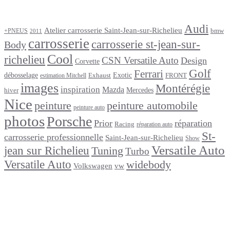
Étiquettes
Audi
Atelier carrosserie Saint-Jean-sur-Richelieu
bmw
+PNEUS
2011
carrosserie
carrosserie st-jean-sur-
Body
Cool
richelieu
CSN Versatile Auto
Design
Corvette
Golf
Ferrari
débosselage
Exotic
Exhaust
FRONT
estimation Mitchell
images
Montérégie
inspiration
Mazda
Mercedes
hiver
Nice
peinture
peinture automobile
peinture auto
photos
Porsche
Prior
réparation
Racing
réparation auto
St-
carrosserie professionnelle
Saint-Jean-sur-Richelieu
Show
Versatile Auto
jean sur Richelieu
Tuning
Turbo
Versatile Auto
widebody
Volkswagen
vw
footer
Après un
accident
Indemnisations