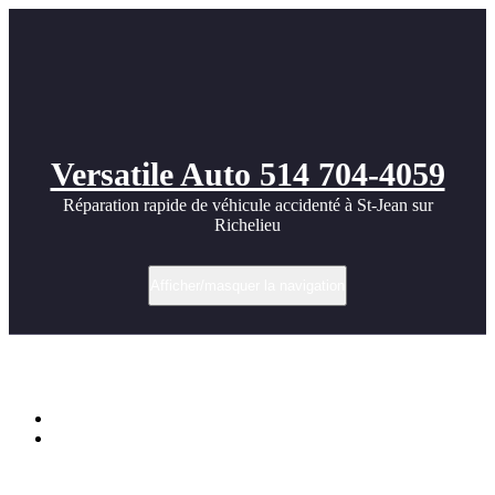
Versatile Auto 514 704-4059
Réparation rapide de véhicule accidenté à St-Jean sur
Richelieu
Afficher/masquer la navigation
World’s FIRST 8 Second R35 GT-R
Accueil
World’s FIRST 8 Second R35 GT-R