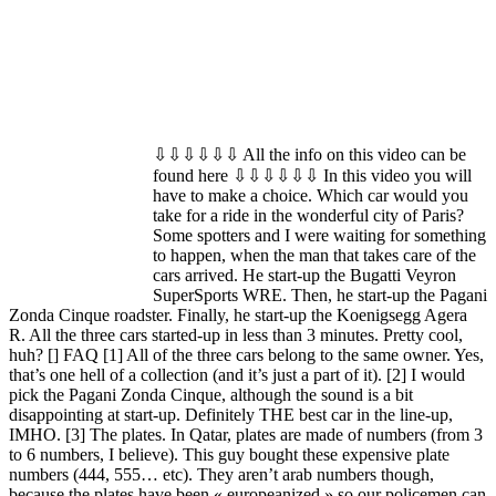
⇩⇩⇩⇩⇩⇩ All the info on this video can be
found here ⇩⇩⇩⇩⇩⇩ In this video you will
have to make a choice. Which car would you
take for a ride in the wonderful city of Paris?
Some spotters and I were waiting for something
to happen, when the man that takes care of the
cars arrived. He start-up the Bugatti Veyron
SuperSports WRE. Then, he start-up the Pagani
Zonda Cinque roadster. Finally, he start-up the Koenigsegg Agera
R. All the three cars started-up in less than 3 minutes. Pretty cool,
huh? [] FAQ [1] All of the three cars belong to the same owner. Yes,
that’s one hell of a collection (and it’s just a part of it). [2] I would
pick the Pagani Zonda Cinque, although the sound is a bit
disappointing at start-up. Definitely THE best car in the line-up,
IMHO. [3] The plates. In Qatar, plates are made of numbers (from 3
to 6 numbers, I believe). This guy bought these expensive plate
numbers (444, 555… etc). They aren’t arab numbers though,
because the plates have been « europeanized » so our policemen can