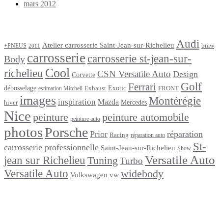
mars 2012
Étiquettes
Audi
Atelier carrosserie Saint-Jean-sur-Richelieu
bmw
+PNEUS
2011
carrosserie
carrosserie st-jean-sur-
Body
Cool
richelieu
CSN Versatile Auto
Design
Corvette
Golf
Ferrari
débosselage
Exotic
Exhaust
FRONT
estimation Mitchell
images
Montérégie
inspiration
Mazda
Mercedes
hiver
Nice
peinture
peinture automobile
peinture auto
photos
Porsche
Prior
réparation
Racing
réparation auto
St-
carrosserie professionnelle
Saint-Jean-sur-Richelieu
Show
Versatile Auto
jean sur Richelieu
Tuning
Turbo
Versatile Auto
widebody
Volkswagen
vw
footer
Après un