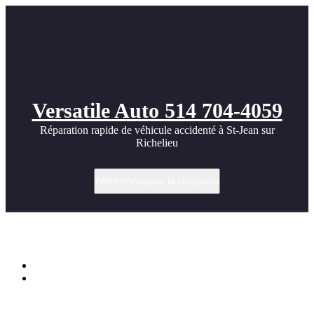
Versatile Auto 514 704-4059
Réparation rapide de véhicule accidenté à St-Jean sur
Richelieu
Afficher/masquer la navigation
Zonda Cinque VS Koenigsegg
Accueil
Zonda Cinque VS Koenigsegg