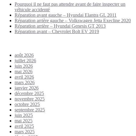
Pourquoi il ne faut pas attendre avant de faire inspecter un
véhicule accidenté
Réparation avant gauche – Hyundai Elantra GL 2011
Réparation arrière gauche – Volkswagen Jetta Execline 2020
Réparation arrière – Hyundai Genesis GT 2013
Réparation avant – Chevrolet Bolt EV 2019
Archives
août 2026
juillet 2026
juin 2026
mai 2026
avril 2026
mars 2026
janvier 2026
décembre 2025
novembre 2025
octobre 2025
septembre 2025
juin 2025
mai 2025
avril 2025
mars 2025