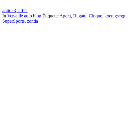
août 23, 2012
In
Versatile auto blog
Étiquette
Agera
,
Bugatti
,
Cinque
,
koenigsegg
,
SuperSports
,
zonda