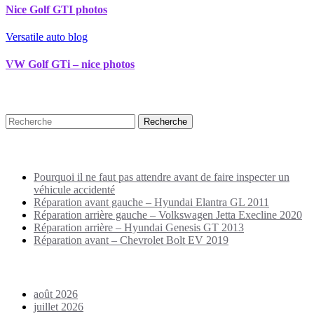
Nice Golf GTI photos
Versatile auto blog
VW Golf GTi – nice photos
Recherche
Puplications récentes
Pourquoi il ne faut pas attendre avant de faire inspecter un
véhicule accidenté
Réparation avant gauche – Hyundai Elantra GL 2011
Réparation arrière gauche – Volkswagen Jetta Execline 2020
Réparation arrière – Hyundai Genesis GT 2013
Réparation avant – Chevrolet Bolt EV 2019
Archives
août 2026
juillet 2026