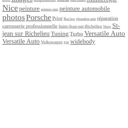
Nice
peinture
peinture automobile
peinture auto
photos
Porsche
Prior
réparation
Racing
réparation auto
St-
carrosserie professionnelle
Saint-Jean-sur-Richelieu
Show
Versatile Auto
jean sur Richelieu
Tuning
Turbo
Versatile Auto
widebody
Volkswagen
vw
footer
Après un
accident
Indemnisations
et
Accident
:
Tout
ce
que
Vous
Devez
Savoir
Réparation