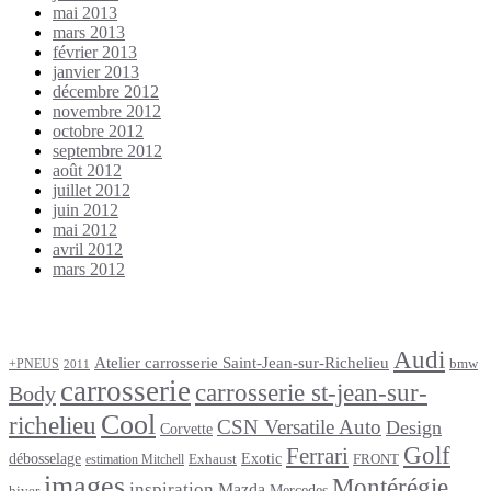
mai 2013
mars 2013
février 2013
janvier 2013
décembre 2012
novembre 2012
octobre 2012
septembre 2012
août 2012
juillet 2012
juin 2012
mai 2012
avril 2012
mars 2012
Étiquettes
Audi
Atelier carrosserie Saint-Jean-sur-Richelieu
bmw
+PNEUS
2011
carrosserie
carrosserie st-jean-sur-
Body
Cool
richelieu
CSN Versatile Auto
Design
Corvette
Golf
Ferrari
débosselage
Exotic
Exhaust
FRONT
estimation Mitchell
images
Montérégie
inspiration
Mazda
Mercedes
hiver