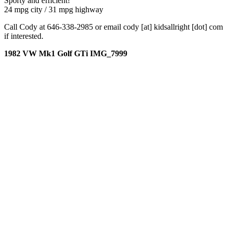
Sporty and efficient!
24 mpg city / 31 mpg highway
Call Cody at 646-338-2985 or email cody [at] kidsallright [dot] com
if interested.
1982 VW Mk1 Golf GTi IMG_7999