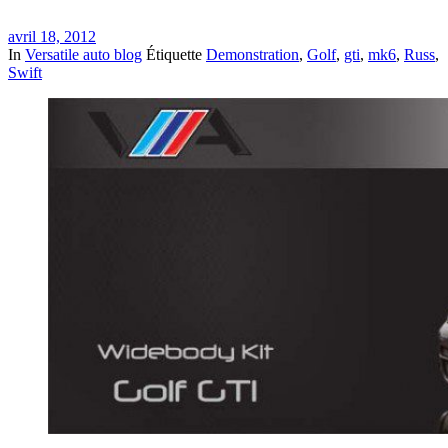
avril 18, 2012
In
Versatile auto blog
Étiquette
Demonstration
,
Golf
,
gti
,
mk6
,
Russ
,
Swift