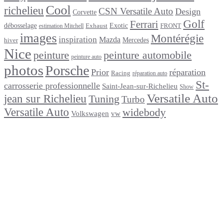
Cool
richelieu
CSN Versatile Auto
Design
Corvette
Golf
Ferrari
débosselage
Exotic
Exhaust
FRONT
estimation Mitchell
images
Montérégie
inspiration
Mazda
Mercedes
hiver
Nice
peinture
peinture automobile
peinture auto
photos
Porsche
Prior
réparation
Racing
réparation auto
St-
carrosserie professionnelle
Saint-Jean-sur-Richelieu
Show
Versatile Auto
jean sur Richelieu
Tuning
Turbo
Versatile Auto
widebody
Volkswagen
vw
footer
Après un
accident
Indemnisations
et
Accident
:
Tout
ce