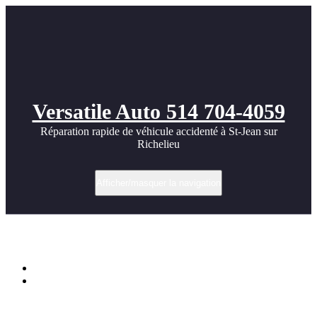
Versatile Auto 514 704-4059
Réparation rapide de véhicule accidenté à St-Jean sur
Richelieu
Afficher/masquer la navigation
2012 – GOLF GTI MK6 – test drive
Accueil
2012 – GOLF GTI MK6 – test drive