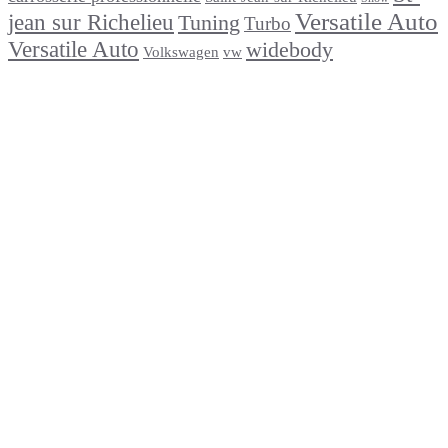
Versatile Auto
jean sur Richelieu
Tuning
Turbo
Versatile Auto
widebody
Volkswagen
vw
footer
Après un
accident
Indemnisations
et
Accident
:
Tout
ce
que
Vous
Devez
Savoir
Réparation
de
carrosserie
en
moins
de