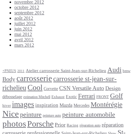
novembre 2012
octobre 2012
septembre 2012
août 2012
juillet 2012
juin 2012
mai 2012
avril 2012
mars 2012
Étiquettes
Audi
Atelier carrosserie Saint-Jean-sur-Richelieu
bmw
+PNEUS
2011
carrosserie
carrosserie st-jean-sur-
Body
Cool
richelieu
CSN Versatile Auto
Design
Corvette
Golf
Ferrari
débosselage
Exotic
Exhaust
FRONT
estimation Mitchell
images
Montérégie
inspiration
Mazda
Mercedes
hiver
Nice
peinture
peinture automobile
peinture auto
photos
Porsche
Prior
réparation
Racing
réparation auto
St-
carrosserie professionnelle
Saint-Jean-sur-Richelieu
Show