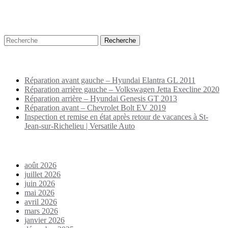
Recherche
Puplications récentes
Réparation avant gauche – Hyundai Elantra GL 2011
Réparation arrière gauche – Volkswagen Jetta Execline 2020
Réparation arrière – Hyundai Genesis GT 2013
Réparation avant – Chevrolet Bolt EV 2019
Inspection et remise en état après retour de vacances à St-
Jean-sur-Richelieu | Versatile Auto
Archives
août 2026
juillet 2026
juin 2026
mai 2026
avril 2026
mars 2026
janvier 2026