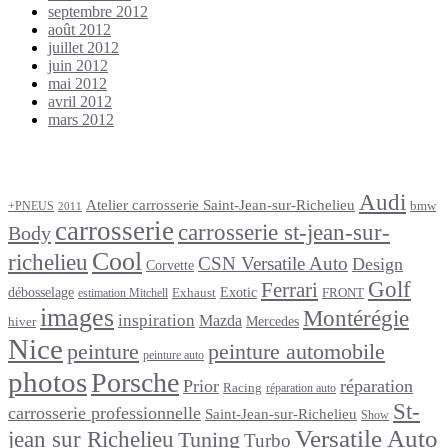
septembre 2012
août 2012
juillet 2012
juin 2012
mai 2012
avril 2012
mars 2012
Étiquettes
Audi
Atelier carrosserie Saint-Jean-sur-Richelieu
bmw
+PNEUS
2011
carrosserie
carrosserie st-jean-sur-
Body
Cool
richelieu
CSN Versatile Auto
Design
Corvette
Golf
Ferrari
débosselage
Exotic
Exhaust
FRONT
estimation Mitchell
images
Montérégie
inspiration
Mazda
Mercedes
hiver
Nice
peinture
peinture automobile
peinture auto
photos
Porsche
Prior
réparation
Racing
réparation auto
St-
carrosserie professionnelle
Saint-Jean-sur-Richelieu
Show
Versatile Auto
jean sur Richelieu
Tuning
Turbo