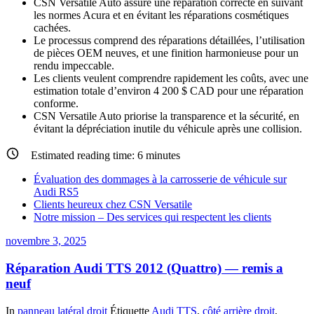
CSN Versatile Auto assure une réparation correcte en suivant
les normes Acura et en évitant les réparations cosmétiques
cachées.
Le processus comprend des réparations détaillées, l’utilisation
de pièces OEM neuves, et une finition harmonieuse pour un
rendu impeccable.
Les clients veulent comprendre rapidement les coûts, avec une
estimation totale d’environ 4 200 $ CAD pour une réparation
conforme.
CSN Versatile Auto priorise la transparence et la sécurité, en
évitant la dépréciation inutile du véhicule après une collision.
Estimated reading time:
6
minutes
Évaluation des dommages à la carrosserie de véhicule sur
Audi RS5
Clients heureux chez CSN Versatile
Notre mission – Des services qui respectent les clients
novembre 3, 2025
Réparation Audi TTS 2012 (Quattro) — remis a
neuf
In
panneau latéral droit
Étiquette
Audi TTS
,
côté arrière droit
,