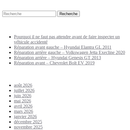
Recherche
Puplications récentes
Pourquoi il ne faut pas attendre avant de faire inspecter un
véhicule accidenté
Réparation avant gauche – Hyundai Elantra GL 2011
Réparation arrière gauche – Volkswagen Jetta Execline 2020
Réparation arrière – Hyundai Genesis GT 2013
Réparation avant – Chevrolet Bolt EV 2019
Archives
août 2026
juillet 2026
juin 2026
mai 2026
avril 2026
mars 2026
janvier 2026
décembre 2025
novembre 2025