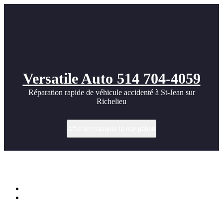
Versatile Auto 514 704-4059
Réparation rapide de véhicule accidenté à St-Jean sur
Richelieu
Afficher/masquer la navigation
Catégorie dans panneau latéral droit
Accueil
Archive par catégorie "panneau latéral droit"