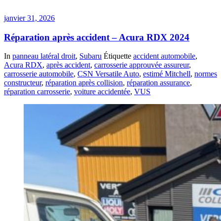
janvier 31, 2026
Réparation après accident – Acura RDX 2024
In
panneau latéral droit
,
Subaru
Étiquette
accident automobile
,
Acura RDX
,
après accident
,
carrosserie approuvée assureur
,
carrosserie automobile
,
CSN Versatile Auto
,
estimé Mitchell
,
normes
constructeur
,
réparation après collision
,
réparation assurance
,
réparation carrosserie
,
voiture accidentée
,
VUS