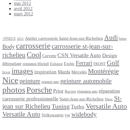
mai 2012
avril 2012
mars 2012
Étiquettes
Audi
Atelier carrosserie Saint-Jean-sur-Richelieu
bmw
+PNEUS
2011
carrosserie
carrosserie st-jean-sur-
Body
Cool
richelieu
CSN Versatile Auto
Design
Corvette
Golf
Ferrari
débosselage
Exotic
Exhaust
FRONT
estimation Mitchell
images
Montérégie
inspiration
Mazda
Mercedes
hiver
Nice
peinture
peinture automobile
peinture auto
photos
Porsche
Prior
réparation
Racing
réparation auto
St-
carrosserie professionnelle
Saint-Jean-sur-Richelieu
Show
Versatile Auto
jean sur Richelieu
Tuning
Turbo
Versatile Auto
widebody
Volkswagen
vw
footer