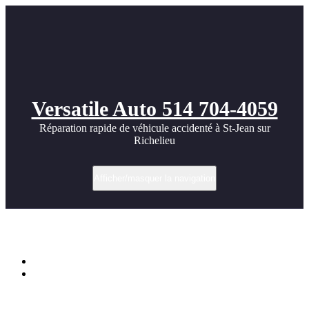
Versatile Auto 514 704-4059
Réparation rapide de véhicule accidenté à St-Jean sur
Richelieu
Afficher/masquer la navigation
Étiquette dans accident automobile
Accueil
Réparation après accident – Acura RDX 2024