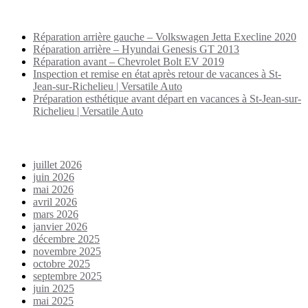
Puplications récentes
Réparation arrière gauche – Volkswagen Jetta Execline 2020
Réparation arrière – Hyundai Genesis GT 2013
Réparation avant – Chevrolet Bolt EV 2019
Inspection et remise en état après retour de vacances à St-
Jean-sur-Richelieu | Versatile Auto
Préparation esthétique avant départ en vacances à St-Jean-sur-
Richelieu | Versatile Auto
Archives
juillet 2026
juin 2026
mai 2026
avril 2026
mars 2026
janvier 2026
décembre 2025
novembre 2025
octobre 2025
septembre 2025
juin 2025
mai 2025