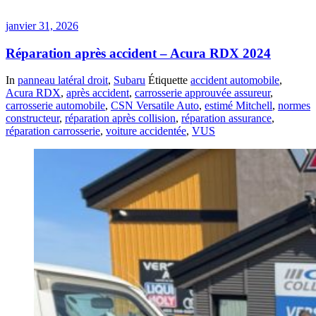
janvier 31, 2026
Réparation après accident – Acura RDX 2024
In
panneau latéral droit
,
Subaru
Étiquette
accident automobile
,
Acura RDX
,
après accident
,
carrosserie approuvée assureur
,
carrosserie automobile
,
CSN Versatile Auto
,
estimé Mitchell
,
normes
constructeur
,
réparation après collision
,
réparation assurance
,
réparation carrosserie
,
voiture accidentée
,
VUS