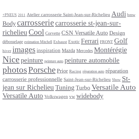
Étiquettes
Audi
Atelier carrosserie Saint-Jean-sur-Richelieu
bmw
+PNEUS
2011
carrosserie
carrosserie st-jean-sur-
Body
Cool
richelieu
CSN Versatile Auto
Design
Corvette
Golf
Ferrari
débosselage
Exotic
Exhaust
FRONT
estimation Mitchell
images
Montérégie
inspiration
Mazda
Mercedes
hiver
Nice
peinture
peinture automobile
peinture auto
photos
Porsche
Prior
réparation
Racing
réparation auto
St-
carrosserie professionnelle
Saint-Jean-sur-Richelieu
Show
Versatile Auto
jean sur Richelieu
Tuning
Turbo
Versatile Auto
widebody
Volkswagen
vw
footer
Après un
accident
Indemnisations
et