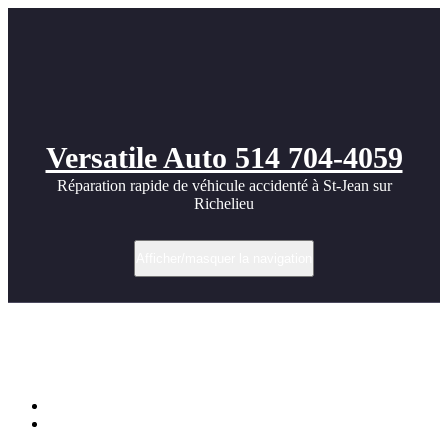
Versatile Auto 514 704-4059
Réparation rapide de véhicule accidenté à St-Jean sur
Richelieu
Afficher/masquer la navigation
Corvette – HD photos – Idées pour tuning
par Versatile Auto
Accueil
Corvette – HD photos – Idées pour tuning par Versatile Auto