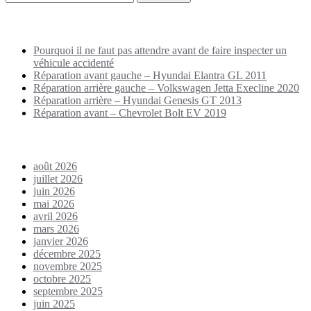
Puplications récentes
Pourquoi il ne faut pas attendre avant de faire inspecter un
véhicule accidenté
Réparation avant gauche – Hyundai Elantra GL 2011
Réparation arrière gauche – Volkswagen Jetta Execline 2020
Réparation arrière – Hyundai Genesis GT 2013
Réparation avant – Chevrolet Bolt EV 2019
Archives
août 2026
juillet 2026
juin 2026
mai 2026
avril 2026
mars 2026
janvier 2026
décembre 2025
novembre 2025
octobre 2025
septembre 2025
juin 2025