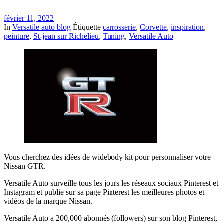
février 11, 2022
In
Versatile auto blog
Étiquette
carrosserie
,
Corvette
,
inspiration
,
peinture
,
St-jean sur Richelieu
,
Tuning
,
Versatile Auto
Vous cherchez des idées de widebody kit pour personnaliser votre
Nissan GTR.
Versatile Auto surveille tous les jours les réseaux sociaux Pinterest et
Instagram et publie sur sa page Pinterest les meilleures photos et
vidéos de la marque Nissan.
Versatile Auto a 200,000 abonnés (followers) sur son blog Pinterest,