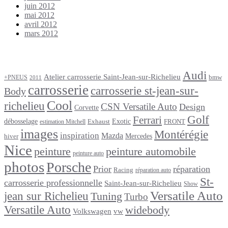
juin 2012
mai 2012
avril 2012
mars 2012
Étiquettes
Audi
Atelier carrosserie Saint-Jean-sur-Richelieu
bmw
+PNEUS
2011
carrosserie
carrosserie st-jean-sur-
Body
Cool
richelieu
CSN Versatile Auto
Design
Corvette
Golf
Ferrari
débosselage
Exotic
Exhaust
FRONT
estimation Mitchell
images
Montérégie
inspiration
Mazda
Mercedes
hiver
Nice
peinture
peinture automobile
peinture auto
photos
Porsche
Prior
réparation
Racing
réparation auto
St-
carrosserie professionnelle
Saint-Jean-sur-Richelieu
Show
Versatile Auto
jean sur Richelieu
Tuning
Turbo
Versatile Auto
widebody
Volkswagen
vw