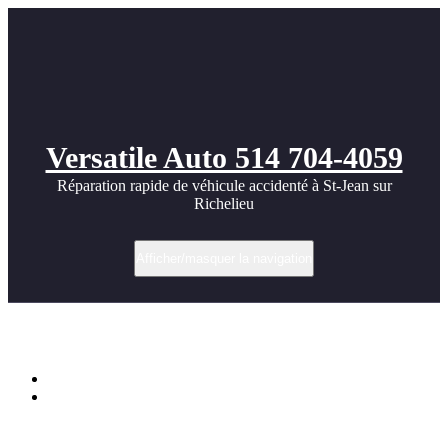
Versatile Auto 514 704-4059
Réparation rapide de véhicule accidenté à St-Jean sur
Richelieu
Afficher/masquer la navigation
Nissan GTR – Idées pour tuning
Accueil
Nissan GTR – Idées pour tuning