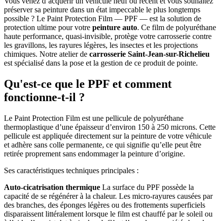
Vous venez d’acquérir un véhicule neuf ou récent et vous souhaitez
préserver sa peinture dans un état impeccable le plus longtemps
possible ? Le Paint Protection Film — PPF — est la solution de
protection ultime pour votre
peinture auto
. Ce film de polyuréthane
haute performance, quasi-invisible, protège votre carrosserie contre
les gravillons, les rayures légères, les insectes et les projections
chimiques. Notre atelier de
carrosserie Saint-Jean-sur-Richelieu
est spécialisé dans la pose et la gestion de ce produit de pointe.
Qu'est-ce que le PPF et comment
fonctionne-t-il ?
Le Paint Protection Film est une pellicule de polyuréthane
thermoplastique d’une épaisseur d’environ 150 à 250 microns. Cette
pellicule est appliquée directement sur la peinture de votre véhicule
et adhère sans colle permanente, ce qui signifie qu’elle peut être
retirée proprement sans endommager la peinture d’origine.
Ses caractéristiques techniques principales :
Auto-cicatrisation thermique
La surface du PPF possède la
capacité de se régénérer à la chaleur. Les micro-rayures causées par
des branches, des éponges légères ou des frottements superficiels
disparaissent littéralement lorsque le film est chauffé par le soleil ou