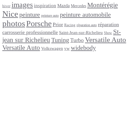
images
Montérégie
inspiration
Mazda
Mercedes
hiver
Nice
peinture
peinture automobile
peinture auto
photos
Porsche
Prior
réparation
Racing
réparation auto
St-
carrosserie professionnelle
Saint-Jean-sur-Richelieu
Show
Versatile Auto
jean sur Richelieu
Tuning
Turbo
Versatile Auto
widebody
Volkswagen
vw
footer
Après un
accident
Indemnisations
et
Accident
:
Tout
ce
que
Vous
Devez
Savoir