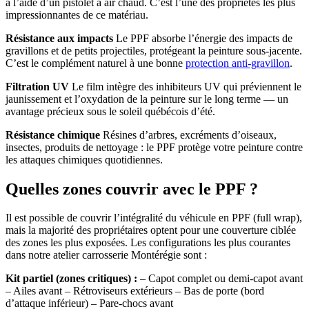
à l’aide d’un pistolet à air chaud. C’est l’une des propriétés les plus
impressionnantes de ce matériau.
Résistance aux impacts
Le PPF absorbe l’énergie des impacts de
gravillons et de petits projectiles, protégeant la peinture sous-jacente.
C’est le complément naturel à une bonne
protection anti-gravillon
.
Filtration UV
Le film intègre des inhibiteurs UV qui préviennent le
jaunissement et l’oxydation de la peinture sur le long terme — un
avantage précieux sous le soleil québécois d’été.
Résistance chimique
Résines d’arbres, excréments d’oiseaux,
insectes, produits de nettoyage : le PPF protège votre peinture contre
les attaques chimiques quotidiennes.
Quelles zones couvrir avec le PPF ?
Il est possible de couvrir l’intégralité du véhicule en PPF (full wrap),
mais la majorité des propriétaires optent pour une couverture ciblée
des zones les plus exposées. Les configurations les plus courantes
dans notre atelier carrosserie Montérégie sont :
Kit partiel (zones critiques) :
– Capot complet ou demi-capot avant
– Ailes avant – Rétroviseurs extérieurs – Bas de porte (bord
d’attaque inférieur) – Pare-chocs avant