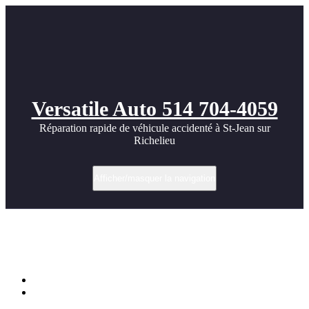
Versatile Auto 514 704-4059
Réparation rapide de véhicule accidenté à St-Jean sur
Richelieu
Afficher/masquer la navigation
Le film de protection PPF pour votre
automobile à Saint-Jean-sur-Richelieu
Accueil
Le film de protection PPF pour votre automobile à Saint-Jean-
sur-Richelieu