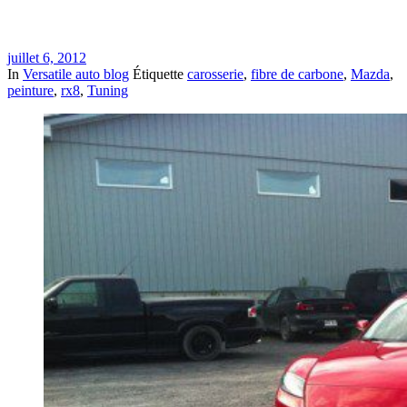
juillet 6, 2012
In
Versatile auto blog
Étiquette
carosserie
,
fibre de carbone
,
Mazda
,
peinture
,
rx8
,
Tuning