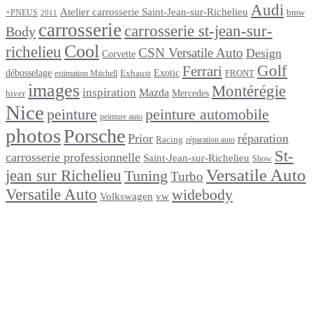
Audi
Atelier carrosserie Saint-Jean-sur-Richelieu
bmw
+PNEUS
2011
carrosserie
carrosserie st-jean-sur-
Body
Cool
richelieu
CSN Versatile Auto
Design
Corvette
Golf
Ferrari
débosselage
Exotic
Exhaust
FRONT
estimation Mitchell
images
Montérégie
inspiration
Mazda
Mercedes
hiver
Nice
peinture
peinture automobile
peinture auto
photos
Porsche
Prior
réparation
Racing
réparation auto
St-
carrosserie professionnelle
Saint-Jean-sur-Richelieu
Show
Versatile Auto
jean sur Richelieu
Tuning
Turbo
Versatile Auto
widebody
Volkswagen
vw
footer
Après un
accident
Indemnisations
et
Accident