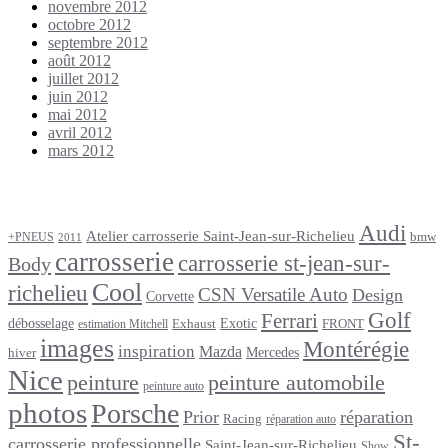
novembre 2012
octobre 2012
septembre 2012
août 2012
juillet 2012
juin 2012
mai 2012
avril 2012
mars 2012
Étiquettes
Audi
Atelier carrosserie Saint-Jean-sur-Richelieu
bmw
+PNEUS
2011
carrosserie
carrosserie st-jean-sur-
Body
Cool
richelieu
CSN Versatile Auto
Design
Corvette
Golf
Ferrari
débosselage
Exotic
Exhaust
FRONT
estimation Mitchell
images
Montérégie
inspiration
Mazda
Mercedes
hiver
Nice
peinture
peinture automobile
peinture auto
photos
Porsche
Prior
réparation
Racing
réparation auto
St-
carrosserie professionnelle
Saint-Jean-sur-Richelieu
Show