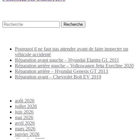
Recherche
Puplications récentes
Pourquoi il ne faut pas attendre avant de faire inspecter un
véhicule accidenté
Réparation avant gauche – Hyundai Elantra GL 2011
Réparation arrière gauche – Volkswagen Jetta Execline 2020
Réparation arrière – Hyundai Genesis GT 2013
Réparation avant – Chevrolet Bolt EV 2019
Archives
août 2026
juillet 2026
juin 2026
mai 2026
avril 2026
mars 2026
janvier 2026