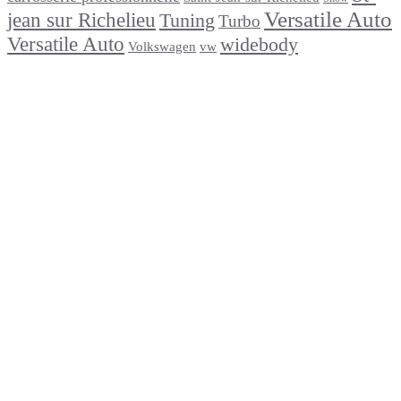
Versatile Auto
jean sur Richelieu
Tuning
Turbo
Versatile Auto
widebody
Volkswagen
vw
footer
Après un
accident
Indemnisations
et
Accident
:
Tout
ce
que
Vous
Devez
Savoir
Réparation
de
carrosserie
en
moins
de