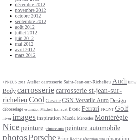
décembre 2012
novembre 2012
octobre 2012
septembre 2012
août 2012
juillet 2012
juin 2012
mai 2012
avril 2012
mars 2012
Étiquettes
Audi
Atelier carrosserie Saint-Jean-sur-Richelieu
bmw
+PNEUS
2011
carrosserie
carrosserie st-jean-sur-
Body
Cool
richelieu
CSN Versatile Auto
Design
Corvette
Golf
Ferrari
débosselage
Exotic
Exhaust
FRONT
estimation Mitchell
images
Montérégie
inspiration
Mazda
Mercedes
hiver
Nice
peinture
peinture automobile
peinture auto
photos
Porsche
Prior
réparation
Racing
réparation auto