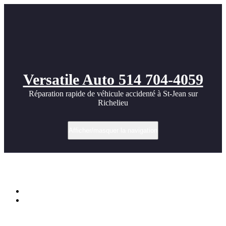
Versatile Auto 514 704-4059
Réparation rapide de véhicule accidenté à St-Jean sur
Richelieu
Afficher/masquer la navigation
Nice Corvette Racing Car photos
Accueil
Nice Corvette Racing Car photos