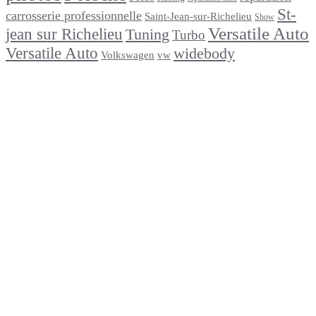
St-
carrosserie professionnelle
Saint-Jean-sur-Richelieu
Show
Versatile Auto
jean sur Richelieu
Tuning
Turbo
Versatile Auto
widebody
Volkswagen
vw
footer
Après un
accident
Indemnisations
et
Accident
:
Tout
ce
que
Vous
Devez
Savoir
Réparation
de
carrosserie
en
moins