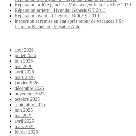
Réparation arrière gauche – Volkswagen Jetta Execline 2020
Réparation arrière – Hyundai Genesis GT 2013
Réparation avant – Chevrolet Bolt EV 2019
Inspection et remise en état après retour de vacances à St-
Jean-sur-Richelieu | Versatile Auto
Archives
août 2026
juillet 2026
juin 2026
mai 2026
avril 2026
mars 2026
janvier 2026
décembre 2025
novembre 2025
octobre 2025
septembre 2025
juin 2025
mai 2025
avril 2025
mars 2025
février 2025