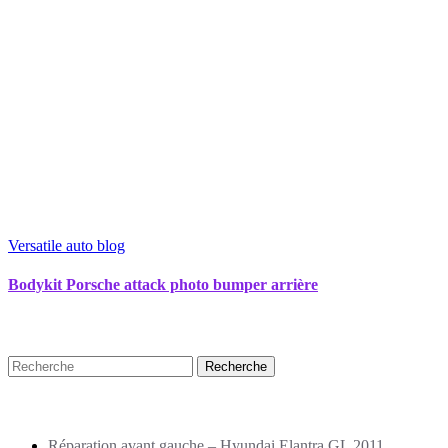
Versatile auto blog
Bodykit Porsche attack photo bumper arrière
Recherche
Puplications récentes
Réparation avant gauche – Hyundai Elantra GL 2011