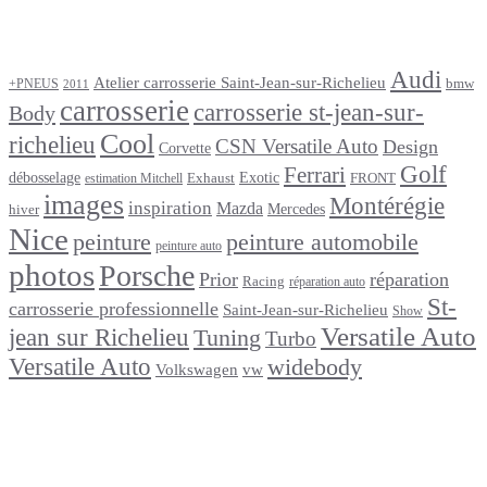
Étiquettes
Audi
Atelier carrosserie Saint-Jean-sur-Richelieu
bmw
+PNEUS
2011
carrosserie
carrosserie st-jean-sur-
Body
Cool
richelieu
CSN Versatile Auto
Design
Corvette
Golf
Ferrari
débosselage
Exotic
Exhaust
FRONT
estimation Mitchell
images
Montérégie
inspiration
Mazda
Mercedes
hiver
Nice
peinture
peinture automobile
peinture auto
photos
Porsche
Prior
réparation
Racing
réparation auto
St-
carrosserie professionnelle
Saint-Jean-sur-Richelieu
Show
Versatile Auto
jean sur Richelieu
Tuning
Turbo
Versatile Auto
widebody
Volkswagen
vw
footer
Après un
accident