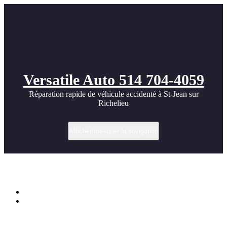
Versatile Auto 514 704-4059
Réparation rapide de véhicule accidenté à St-Jean sur
Richelieu
Afficher/masquer la navigation
Porsche 356 SC historical images
Accueil
Porsche 356 SC historical images