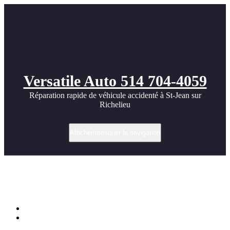
Versatile Auto 514 704-4059
Réparation rapide de véhicule accidenté à St-Jean sur
Richelieu
Afficher/masquer la navigation
Porsche Boxster (987) Facelift front
20100724
Accueil
Porsche Boxster (987) Facelift front 20100724