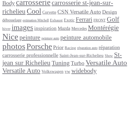
carrosserie
carrosserie st-jean-sur-
Body
Cool
richelieu
CSN Versatile Auto
Design
Corvette
Golf
Ferrari
débosselage
Exotic
Exhaust
FRONT
estimation Mitchell
images
Montérégie
inspiration
Mazda
Mercedes
hiver
Nice
peinture
peinture automobile
peinture auto
photos
Porsche
Prior
réparation
Racing
réparation auto
St-
carrosserie professionnelle
Saint-Jean-sur-Richelieu
Show
Versatile Auto
jean sur Richelieu
Tuning
Turbo
Versatile Auto
widebody
Volkswagen
vw
footer
Après un
accident
Indemnisations
et
Accident
:
Tout