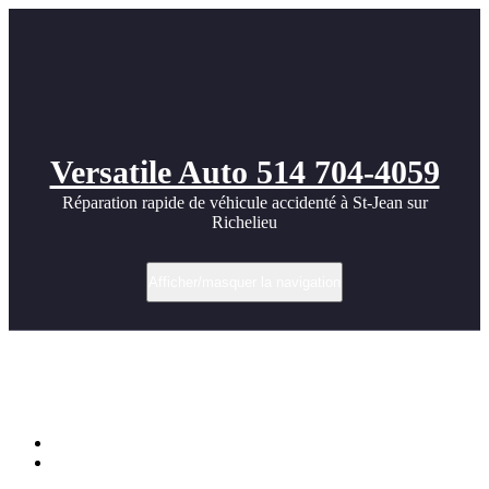
Versatile Auto 514 704-4059
Réparation rapide de véhicule accidenté à St-Jean sur
Richelieu
Afficher/masquer la navigation
Remise a neuf Toyota Corolla 2020
accidenté
Accueil
Remise a neuf Toyota Corolla 2020 accidenté