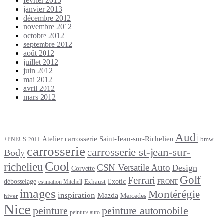
février 2013
janvier 2013
décembre 2012
novembre 2012
octobre 2012
septembre 2012
août 2012
juillet 2012
juin 2012
mai 2012
avril 2012
mars 2012
Étiquettes
Audi
Atelier carrosserie Saint-Jean-sur-Richelieu
bmw
+PNEUS
2011
carrosserie
carrosserie st-jean-sur-
Body
Cool
richelieu
CSN Versatile Auto
Design
Corvette
Golf
Ferrari
débosselage
Exotic
Exhaust
FRONT
estimation Mitchell
images
Montérégie
inspiration
Mazda
Mercedes
hiver
Nice
peinture
peinture automobile
peinture auto