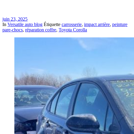
juin 23, 2025
In
Versatile auto blog
Étiquette
carrosserie
,
impact arrière
,
peinture
pare-chocs
,
réparation coffre
,
Toyota Corolla