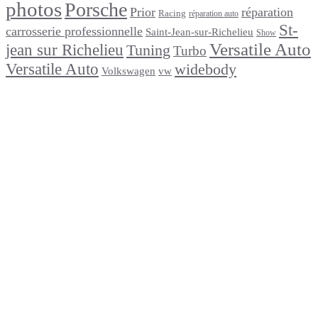
photos
Porsche
Prior
réparation
Racing
réparation auto
St-
carrosserie professionnelle
Saint-Jean-sur-Richelieu
Show
Versatile Auto
jean sur Richelieu
Tuning
Turbo
Versatile Auto
widebody
Volkswagen
vw
footer
Après un
accident
Indemnisations
et
Accident
:
Tout
ce
que
Vous
Devez
Savoir
Réparation
de
carrosserie