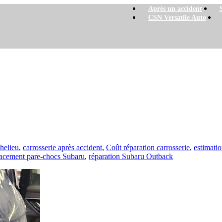
Après un accident
CSN Versatile Auto
 2024 chez CSN Versatile
atile
chelieu
,
carrosserie après accident
,
Coût réparation carrosserie
,
estimatio
acement pare-chocs Subaru
,
réparation Subaru Outback