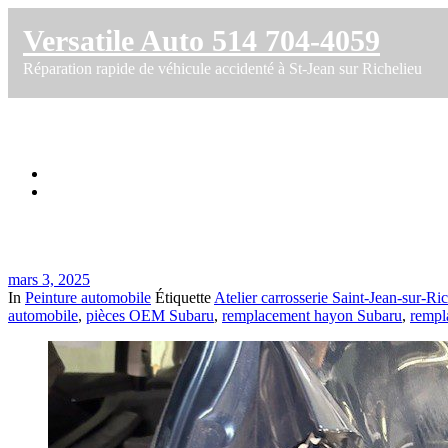
Versatile Auto 514 704-4059
Réparation rapide de véhicule accidenté à St-Jean sur Richelieu
Coût Réparation accident Subaru Outback
Accueil
Coût Réparation accident Subaru Outback 2024 chez CSN Vers
mars 3, 2025
In
Peinture automobile
Étiquette
Atelier carrosserie Saint-Jean-sur-Ri
automobile
,
pièces OEM Subaru
,
remplacement hayon Subaru
,
rempl