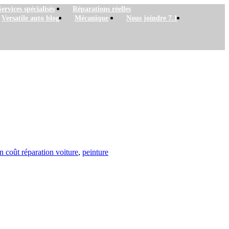
Services spécialisés
Réparations réelles
Versatile auto blog
Mécanique
Nous joindre 7.1
n coût réparation voiture
,
peinture