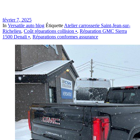
février 7, 2025
In
Versatile auto blog
Étiquette
Atelier carrosserie Saint-Jean-sur-
Richelieu
,
Coût réparations collision •
,
Réparation GMC Sierra
1500 Denali •
,
Réparations conformes assurance