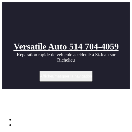
Versatile Auto 514 704-4059
Réparation rapide de véhicule accidenté à St-Jean sur
Richelieu
Afficher/masquer la navigation
Réparation d’un GMC Sierra 1500 Denali
2024
Accueil
Réparation d’un GMC Sierra 1500 Denali 2024