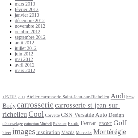
mars 2013
février 2013
janvier 2013
décembre 2012
novembre 2012
octobre 2012
septembre 2012
août 2012
juillet 2012
juin 2012
mai 2012
avril 2012
mars 2012
Étiquettes
Audi
Atelier carrosserie Saint-Jean-sur-Richelieu
bmw
+PNEUS
2011
carrosserie
carrosserie st-jean-sur-
Body
Cool
richelieu
CSN Versatile Auto
Design
Corvette
Golf
Ferrari
débosselage
Exotic
Exhaust
FRONT
estimation Mitchell
images
Montérégie
inspiration
Mazda
Mercedes
hiver