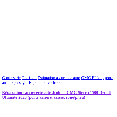
Carrosserie
Collision
Estimation assurance auto
GMC PIckup
porte
arrière passager
Réparation collision
Réparation carrosserie côté droit — GMC Sierra 1500 Denali
Ultimate 2025 (porte arrière, caisse, roue/pneu)