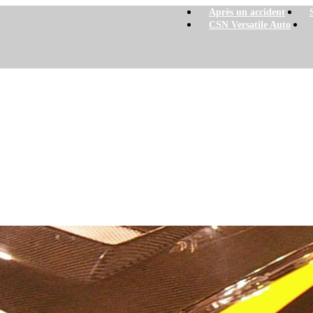
Après un accident
CSN Versatile Auto
inspiration