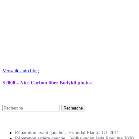
Versatile auto blog
S2000 – Nice Carbon fiber Bodykit photos
Recherche
Puplications récentes
Réparation avant gauche – Hyundai Elantra GL 2011
Réparation arrière gauche – Volkswagen Jetta Execline 2020