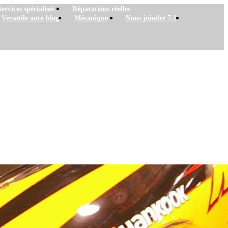
Services spécialisés
Réparations réelles
Versatile auto blog
Mécanique
Nous joindre 7.1