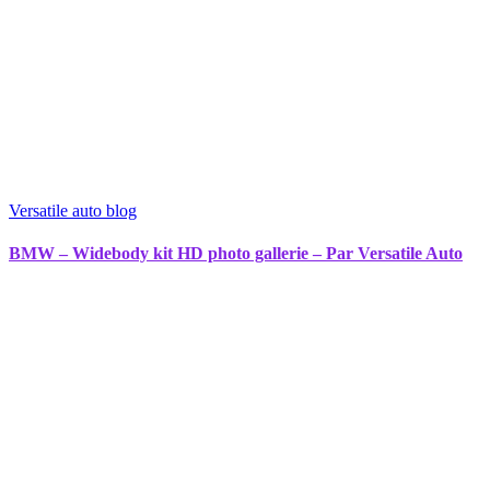
Versatile auto blog
BMW – Widebody kit HD photo gallerie – Par Versatile Auto