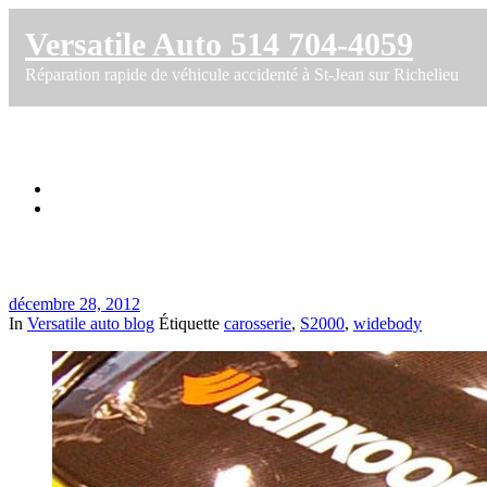
Versatile Auto 514 704-4059
Réparation rapide de véhicule accidenté à St-Jean sur Richelieu
S2000 – widebody kit – Versatile Auto HD 
Accueil
S2000 – widebody kit – Versatile Auto HD inspiration
décembre 28, 2012
In
Versatile auto blog
Étiquette
carosserie
,
S2000
,
widebody