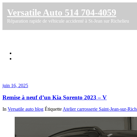
Versatile Auto 514 704-4059
Réparation rapide de véhicule accidenté à St-Jean sur Richelieu
Étiquette dans estimation assurance
Accueil
Remise à neuf d’un Kia Sorento 2023 – V
juin 16, 2025
Remise à neuf d’un Kia Sorento 2023 – V
In
Versatile auto blog
Étiquette
Atelier carrosserie Saint-Jean-sur-Rich