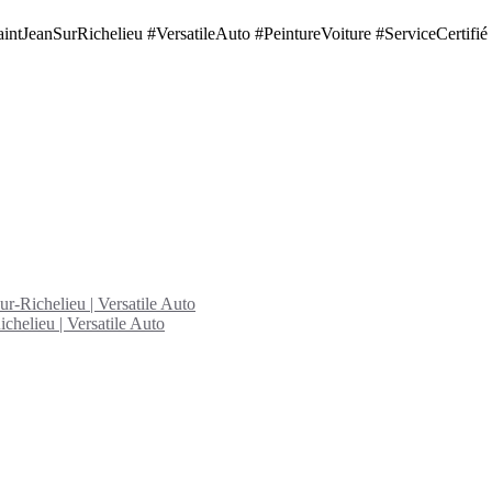
intJeanSurRichelieu #VersatileAuto #PeintureVoiture #ServiceCertifié
ur-Richelieu | Versatile Auto
chelieu | Versatile Auto