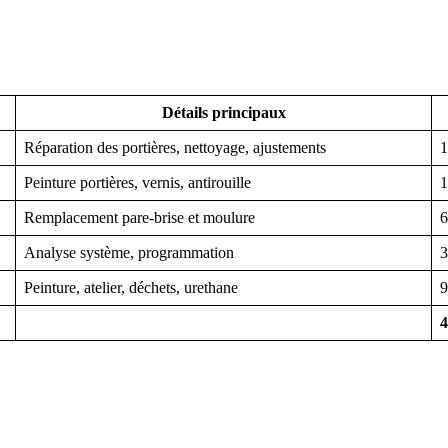
Détails principaux
Réparation des portières, nettoyage, ajustements
1
Peinture portières, vernis, antirouille
1
Remplacement pare-brise et moulure
6
Analyse système, programmation
3
Peinture, atelier, déchets, urethane
9
4