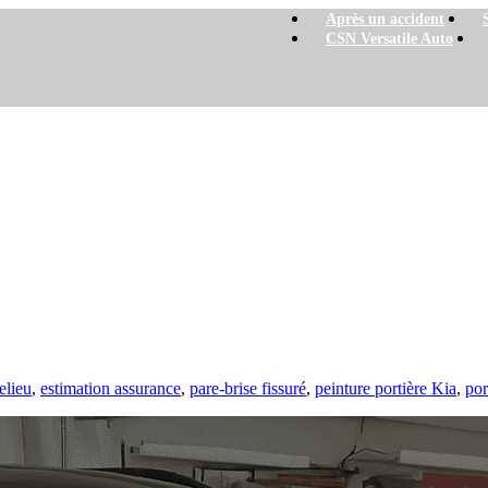
Après un accident
CSN Versatile Auto
elieu
,
estimation assurance
,
pare-brise fissuré
,
peinture portière Kia
,
por