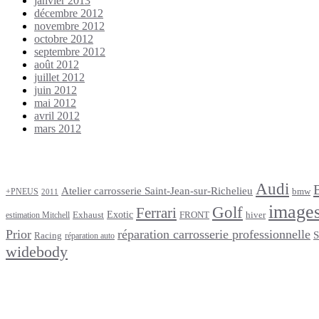
janvier 2013
décembre 2012
novembre 2012
octobre 2012
septembre 2012
août 2012
juillet 2012
juin 2012
mai 2012
avril 2012
mars 2012
Étiquettes
Audi
Atelier carrosserie Saint-Jean-sur-Richelieu
bmw
+PNEUS
2011
image
Golf
Ferrari
Exotic
Exhaust
FRONT
hiver
estimation Mitchell
Prior
réparation carrosserie professionnelle
S
Racing
réparation auto
widebody
footer
Après un