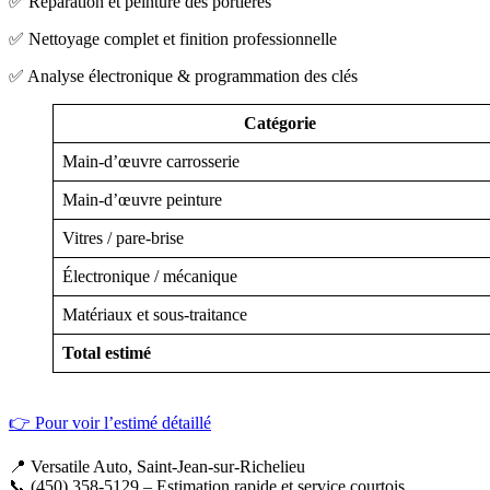
✅ Réparation et peinture des portières
✅ Nettoyage complet et finition professionnelle
✅ Analyse électronique & programmation des clés
Catégorie
Main-d’œuvre carrosserie
Main-d’œuvre peinture
Vitres / pare-brise
Électronique / mécanique
Matériaux et sous-traitance
Total estimé
👉 Pour voir l’estimé détaillé
📍 Versatile Auto, Saint-Jean-sur-Richelieu
📞 (450) 358-5129 – Estimation rapide et service courtois.