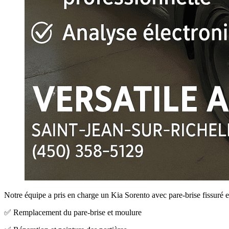
Notre équipe a pris en charge un Kia Sorento avec pare-brise fissuré et
✅ Remplacement du pare-brise et moulure