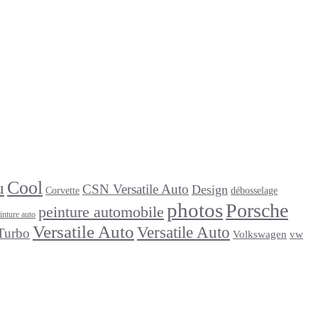
Cool
u
CSN Versatile Auto
Design
Corvette
débosselage
photos
Porsche
peinture automobile
inture auto
Versatile Auto
Versatile Auto
Turbo
Volkswagen
vw