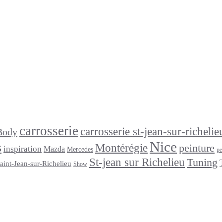
carrosserie
carrosserie st-jean-sur-richelie
Body
Nice
s
Montérégie
peinture
inspiration
Mazda
Mercedes
pe
St-jean sur Richelieu
Tuning
aint-Jean-sur-Richelieu
Show