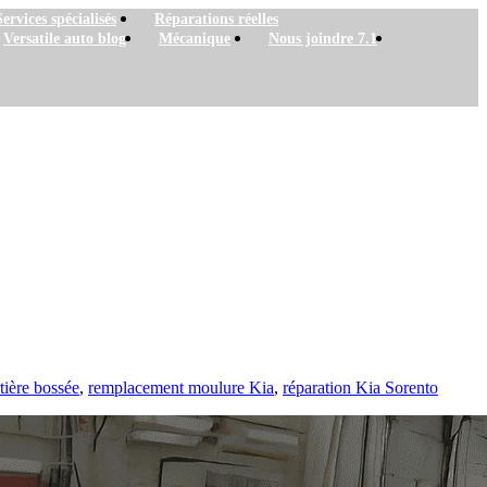
Services spécialisés
Réparations réelles
Versatile auto blog
Mécanique
Nous joindre 7.1
tière bossée
,
remplacement moulure Kia
,
réparation Kia Sorento