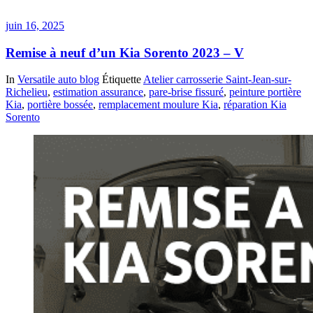
juin 16, 2025
Remise à neuf d’un Kia Sorento 2023 – V
In
Versatile auto blog
Étiquette
Atelier carrosserie Saint-Jean-sur-
Richelieu
,
estimation assurance
,
pare-brise fissuré
,
peinture portière
Kia
,
portière bossée
,
remplacement moulure Kia
,
réparation Kia
Sorento