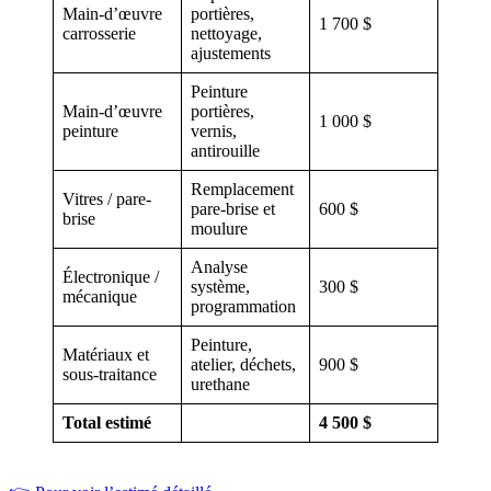
Main-d’œuvre
portières,
1 700 $
carrosserie
nettoyage,
ajustements
Peinture
Main-d’œuvre
portières,
1 000 $
peinture
vernis,
antirouille
Remplacement
Vitres / pare-
pare-brise et
600 $
brise
moulure
Analyse
Électronique /
système,
300 $
mécanique
programmation
Peinture,
Matériaux et
atelier, déchets,
900 $
sous-traitance
urethane
Total estimé
4 500 $