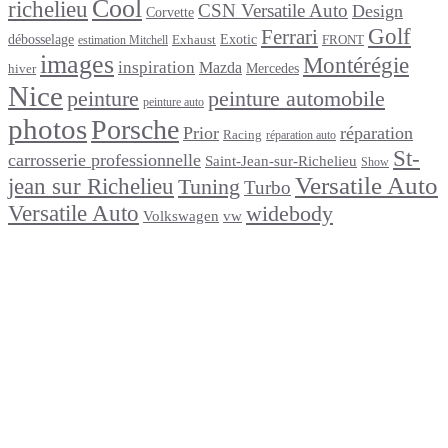
Cool
richelieu
CSN Versatile Auto
Design
Corvette
Golf
Ferrari
débosselage
Exotic
Exhaust
FRONT
estimation Mitchell
images
Montérégie
inspiration
Mazda
Mercedes
hiver
Nice
peinture
peinture automobile
peinture auto
photos
Porsche
Prior
réparation
Racing
réparation auto
St-
carrosserie professionnelle
Saint-Jean-sur-Richelieu
Show
Versatile Auto
jean sur Richelieu
Tuning
Turbo
Versatile Auto
widebody
Volkswagen
vw
footer
Après un
accident
Indemnisations
et
Accident
:
Tout
ce
que