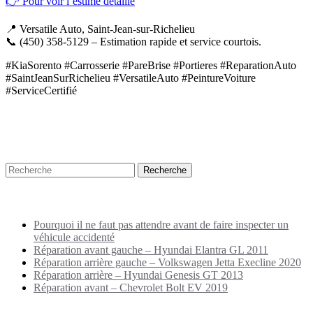
👉 Pour voir l’estimé détaillé
📍 Versatile Auto, Saint-Jean-sur-Richelieu
📞 (450) 358-5129 – Estimation rapide et service courtois.
#KiaSorento #Carrosserie #PareBrise #Portieres #ReparationAuto
#SaintJeanSurRichelieu #VersatileAuto #PeintureVoiture
#ServiceCertifié
Recherche
Puplications récentes
Pourquoi il ne faut pas attendre avant de faire inspecter un
véhicule accidenté
Réparation avant gauche – Hyundai Elantra GL 2011
Réparation arrière gauche – Volkswagen Jetta Execline 2020
Réparation arrière – Hyundai Genesis GT 2013
Réparation avant – Chevrolet Bolt EV 2019