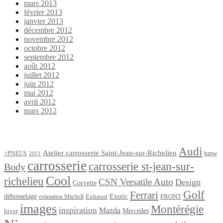
mars 2013
février 2013
janvier 2013
décembre 2012
novembre 2012
octobre 2012
septembre 2012
août 2012
juillet 2012
juin 2012
mai 2012
avril 2012
mars 2012
Étiquettes
Audi
Atelier carrosserie Saint-Jean-sur-Richelieu
bmw
+PNEUS
2011
carrosserie
carrosserie st-jean-sur-
Body
Cool
richelieu
CSN Versatile Auto
Design
Corvette
Golf
Ferrari
débosselage
Exotic
Exhaust
FRONT
estimation Mitchell
images
Montérégie
inspiration
Mazda
Mercedes
hiver