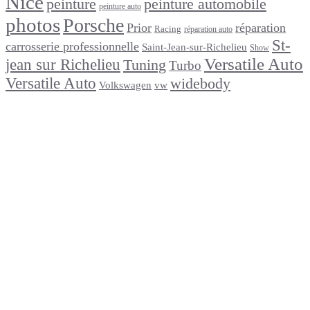
Nice
peinture
peinture automobile
peinture auto
photos
Porsche
Prior
réparation
Racing
réparation auto
St-
carrosserie professionnelle
Saint-Jean-sur-Richelieu
Show
Versatile Auto
jean sur Richelieu
Tuning
Turbo
Versatile Auto
widebody
Volkswagen
vw
footer
Après un
accident
Indemnisations
et
Accident
:
Tout
ce
que
Vous
Devez
Savoir
Réparation
de