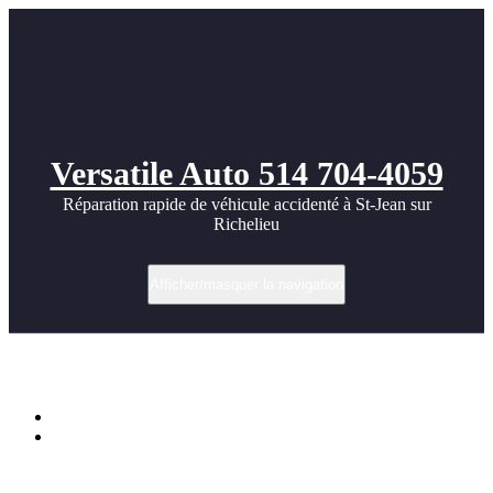
Versatile Auto 514 704-4059
Réparation rapide de véhicule accidenté à St-Jean sur
Richelieu
Afficher/masquer la navigation
Cool Turbo images
Accueil
Cool Turbo images