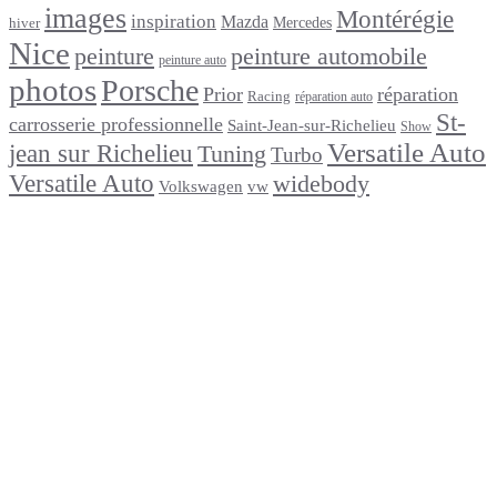
images
Montérégie
inspiration
Mazda
Mercedes
hiver
Nice
peinture
peinture automobile
peinture auto
photos
Porsche
Prior
réparation
Racing
réparation auto
St-
carrosserie professionnelle
Saint-Jean-sur-Richelieu
Show
Versatile Auto
jean sur Richelieu
Tuning
Turbo
Versatile Auto
widebody
Volkswagen
vw
footer
Après un
accident
Indemnisations
et
Accident
:
Tout
ce
que
Vous
Devez
Savoir