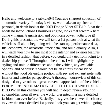
Hello and welcome to Saabkyle04! YouTube’s largest collection of
automotive variety! In today’s video, we’ll take an up close and
personal, in depth look at the 2003 Dodge Viper SRT-10. A car that
needs no introduction! Enormous engine, looks that scream « here I
come » manual transmission and 500 horsepower, gotta love it!
During this presentation, we will take a 1st person look at what the
vehicle is all about beginning with the start up, performance data,
fuel economy, the occasional track data, and build quality. Also, I
will teach you how to use most of the interior and exterior features
in a detailed fashion, that before, you could only get from going to a
dealership yourself! Throughout the video, I will highlight key
styling and unique differences about the vehicle, any available
options, and of course it would not be an enthusiast car video
without the good ole engine portion with rev and exhaust note with
interior and exterior perspectives. A thorough tour/review of this car
designed to give others a greater overall appreciation of the vehicle.
FOR MORE INFORMATION ABOUT THE CHANNEL SEE
BELOW: In this channel you will find in depth reviews/tour of
automobiles from all over the world, presented in a more detailed
fashion than ever before. Basically, this gives the viewer the chance
to view the most detailed 1st person look you can get without going