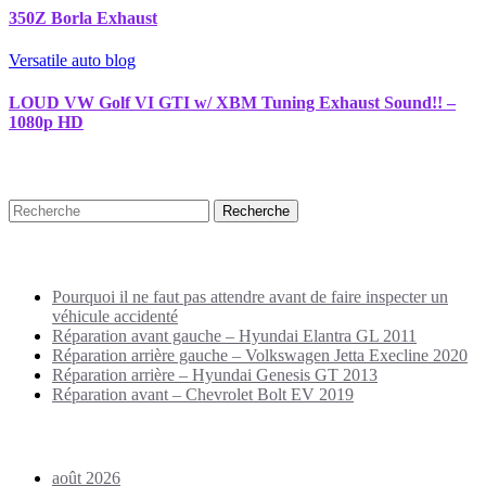
350Z Borla Exhaust
Versatile auto blog
LOUD VW Golf VI GTI w/ XBM Tuning Exhaust Sound!! –
1080p HD
Recherche
Puplications récentes
Pourquoi il ne faut pas attendre avant de faire inspecter un
véhicule accidenté
Réparation avant gauche – Hyundai Elantra GL 2011
Réparation arrière gauche – Volkswagen Jetta Execline 2020
Réparation arrière – Hyundai Genesis GT 2013
Réparation avant – Chevrolet Bolt EV 2019
Archives
août 2026