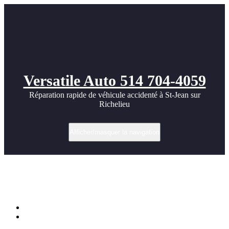
Versatile Auto 514 704-4059
Réparation rapide de véhicule accidenté à St-Jean sur
Richelieu
Afficher/masquer la navigation
2003 Dodge Viper SRT-10 Start Up,
Exhaust, and In Depth Review
Accueil
2003 Dodge Viper SRT-10 Start Up, Exhaust, and In Depth
Review