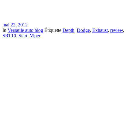
mai 22, 2012
In
Versatile auto blog
Étiquette
Depth
,
Dodge
,
Exhaust
,
review
,
SRT10
,
Start
,
Viper