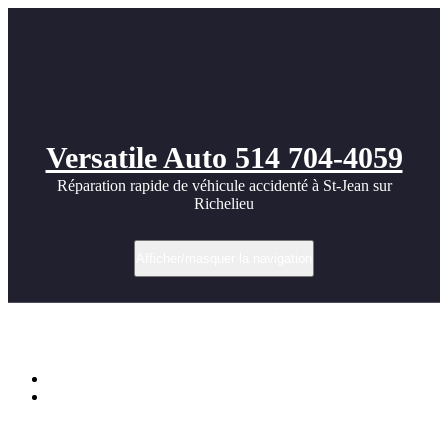
Versatile Auto 514 704-4059
Réparation rapide de véhicule accidenté à St-Jean sur
Richelieu
Afficher/masquer la navigation
Aston Martin V12 Zagato
Accueil
Aston Martin V12 Zagato