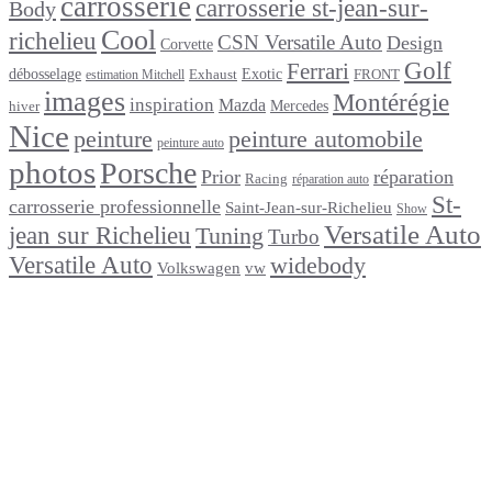
carrosserie
carrosserie st-jean-sur-
Body
Cool
richelieu
CSN Versatile Auto
Design
Corvette
Golf
Ferrari
débosselage
Exotic
Exhaust
FRONT
estimation Mitchell
images
Montérégie
inspiration
Mazda
Mercedes
hiver
Nice
peinture
peinture automobile
peinture auto
photos
Porsche
Prior
réparation
Racing
réparation auto
St-
carrosserie professionnelle
Saint-Jean-sur-Richelieu
Show
Versatile Auto
jean sur Richelieu
Tuning
Turbo
Versatile Auto
widebody
Volkswagen
vw
footer
Après un
accident
Indemnisations
et
Accident
:
Tout