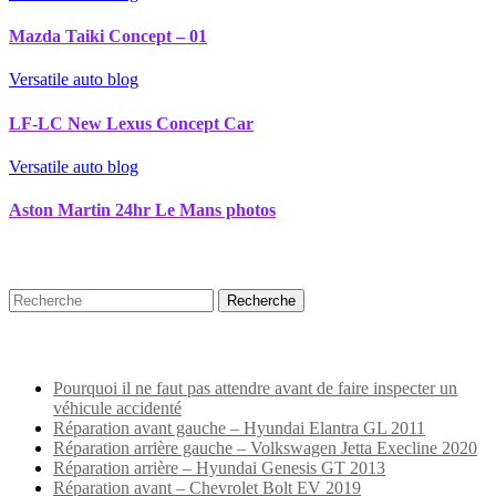
Mazda Taiki Concept – 01
Versatile auto blog
LF-LC New Lexus Concept Car
Versatile auto blog
Aston Martin 24hr Le Mans photos
Recherche
Puplications récentes
Pourquoi il ne faut pas attendre avant de faire inspecter un
véhicule accidenté
Réparation avant gauche – Hyundai Elantra GL 2011
Réparation arrière gauche – Volkswagen Jetta Execline 2020
Réparation arrière – Hyundai Genesis GT 2013
Réparation avant – Chevrolet Bolt EV 2019