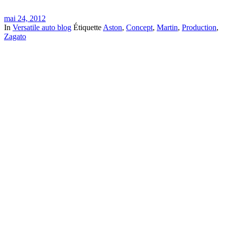
mai 24, 2012
In
Versatile auto blog
Étiquette
Aston
,
Concept
,
Martin
,
Production
,
Zagato