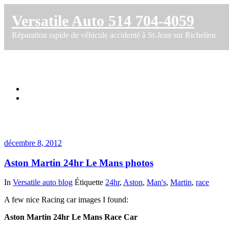
Versatile Auto 514 704-4059
Réparation rapide de véhicule accidenté à St-Jean sur Richelieu
Étiquette dans Martin
Accueil
Aston Martin 24hr Le Mans photos
décembre 8, 2012
Aston Martin 24hr Le Mans photos
In
Versatile auto blog
Étiquette
24hr
,
Aston
,
Man's
,
Martin
,
race
A few nice Racing car images I found:
Aston Martin 24hr Le Mans Race Car