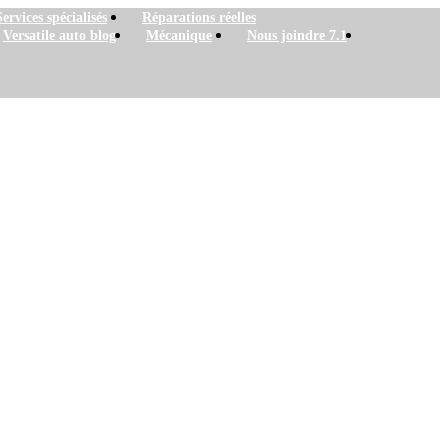
Services spécialisés
Réparations réelles
Versatile auto blog
Mécanique
Nous joindre 7.1