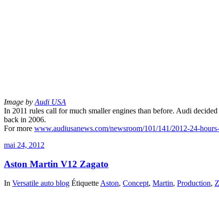
Image by
Audi USA
In 2011 rules call for much smaller engines than before. Audi decided u
back in 2006.
For more
www.audiusanews.com/newsroom/101/141/2012-24-hours-
mai 24, 2012
Aston Martin V12 Zagato
In
Versatile auto blog
Étiquette
Aston
,
Concept
,
Martin
,
Production
,
Z