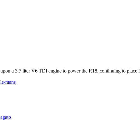
pon a 3.7 liter V6 TDI engine to power the R18, continuing to place its 
le-mans
agato