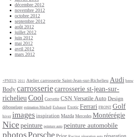
décembre 2012
novembre 2012
octobre 2012
septembre 2012
août 2012
juillet 2012
juin 2012
mai 2012
avril 2012
mars 2012
Étiquettes
Audi
Atelier carrosserie Saint-Jean-sur-Richelieu
bmw
+PNEUS
2011
carrosserie
carrosserie st-jean-sur-
Body
Cool
richelieu
CSN Versatile Auto
Design
Corvette
Golf
Ferrari
débosselage
Exotic
Exhaust
FRONT
estimation Mitchell
images
Montérégie
inspiration
Mazda
Mercedes
hiver
Nice
peinture
peinture automobile
peinture auto
photos
Porsche
Prior
réparation
Racing
réparation auto