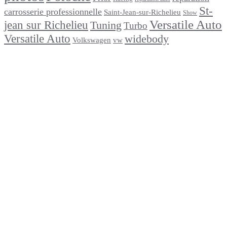
St-
carrosserie professionnelle
Saint-Jean-sur-Richelieu
Show
Versatile Auto
jean sur Richelieu
Tuning
Turbo
Versatile Auto
widebody
Volkswagen
vw
footer
Après un
accident
Indemnisations
et
Accident
:
Tout
ce
que
Vous
Devez
Savoir
Réparation
de
carrosserie
en
moins