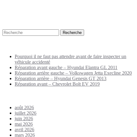
Recherche
Puplications récentes
Pourquoi il ne faut pas attendre avant de faire inspecter un
véhicule accidenté
Réparation avant gauche – Hyundai Elantra GL 2011
Réparation arrière gauche – Volkswagen Jetta Execline 2020
Réparation arrière – Hyundai Genesis GT 2013
Réparation avant – Chevrolet Bolt EV 2019
Archives
août 2026
juillet 2026
juin 2026
mai 2026
avril 2026
mars 2026