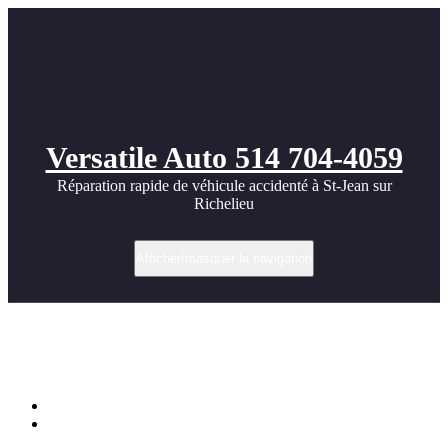
Versatile Auto 514 704-4059
Réparation rapide de véhicule accidenté à St-Jean sur
Richelieu
Afficher/masquer la navigation
Catégorie dans Service de carrosserie
Hyundai
Accueil
Archive par catégorie "Service de carrosserie Hyundai"