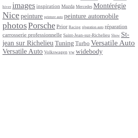
images
Montérégie
inspiration
Mazda
Mercedes
hiver
Nice
peinture
peinture automobile
peinture auto
photos
Porsche
Prior
réparation
Racing
réparation auto
St-
carrosserie professionnelle
Saint-Jean-sur-Richelieu
Show
Versatile Auto
jean sur Richelieu
Tuning
Turbo
Versatile Auto
widebody
Volkswagen
vw
footer
Après un
accident
Indemnisations
et
Accident
:
Tout
ce
que
Vous
Devez
Savoir