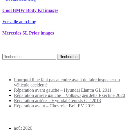
Cool BMW Body Kit images
Versatile auto blog
Mercedes SL Prior images
Recherche
Puplications récentes
Pourquoi il ne faut pas attendre avant de faire inspecter un
véhicule accidenté
Réparation avant gauche – Hyundai Elantra GL 2011
Réparation arrière gauche – Volkswagen Jetta Execline 2020
Réparation arrière – Hyundai Genesis GT 2013
Réparation avant – Chevrolet Bolt EV 2019
Archives
août 2026