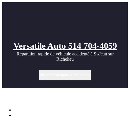
Versatile Auto 514 704-4059
Réparation rapide de véhicule accidenté à St-Jean sur
Richelieu
Afficher/masquer la navigation
Cool Ferrari Exotic Car images
Accueil
Cool Ferrari Exotic Car images